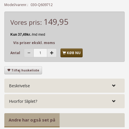
Model/varenr.:
030-Q609712
149,95
Vores pris:
Vis priser ekskl. moms
Antal
KØB NU
Tilføj huskeliste
Beskrivelse
Hvorfor Sliplet?
Andre har også set på