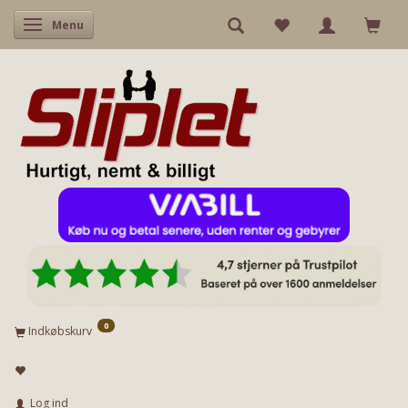
Skifte navigation
Menu
0
Indkøbskurv
Log ind