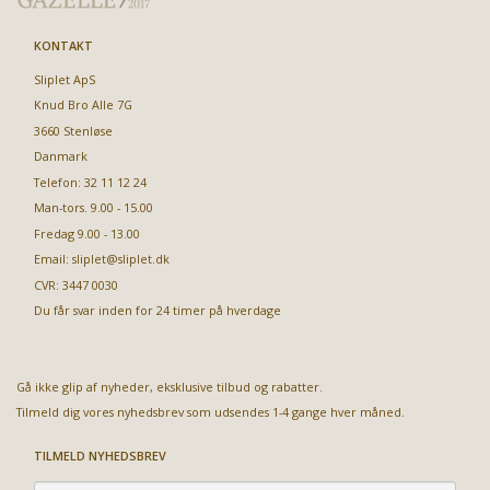
KONTAKT
Sliplet ApS
Knud Bro Alle 7G
3660 Stenløse
Danmark
Telefon: 32 11 12 24
Man-tors. 9.00 - 15.00
Fredag 9.00 - 13.00
Email:
sliplet@sliplet.dk
CVR: 3447 0030
Du får svar inden for 24 timer på hverdage
Gå ikke glip af nyheder, eksklusive tilbud og rabatter.
Tilmeld dig vores nyhedsbrev som udsendes 1-4 gange hver måned.
TILMELD NYHEDSBREV
Email-