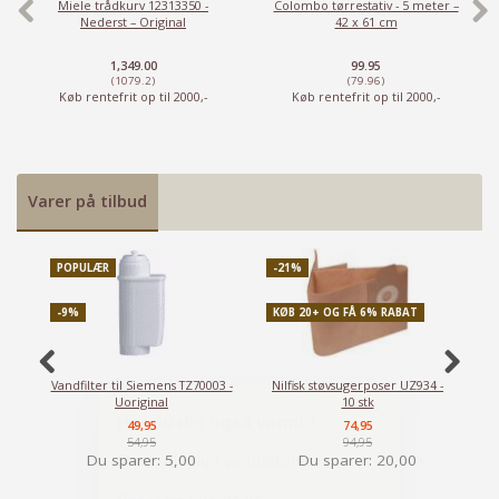
Miele trådkurv 12313350 -
Colombo tørrestativ - 5 meter –
Nederst – Original
42 x 61 cm
1,349.00
99.95
(1079.2)
(79.96)
Køb rentefrit op til 2000,-
Køb rentefrit op til 2000,-
Varer på tilbud
POPULÆR
-21%
P
-9%
KØB 20+ OG FÅ 6% RABAT
-
Vandfilter til Siemens TZ70003 -
Nilfisk støvsugerposer UZ934 -
Uoriginal
10 stk
49,95
74,95
54,95
94,95
Du sparer:
5,00
Du sparer:
20,00