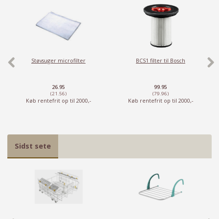
Støvsuger microfilter
BCS1 filter til Bosch
26.95
99.95
(21.56)
(79.96)
Køb rentefrit op til 2000,-
Køb rentefrit op til 2000,-
Har du det også varmt?
Stort udvalg i ventilatorer
Sidst sete
Priser fra kun 29,95
Se dem nu