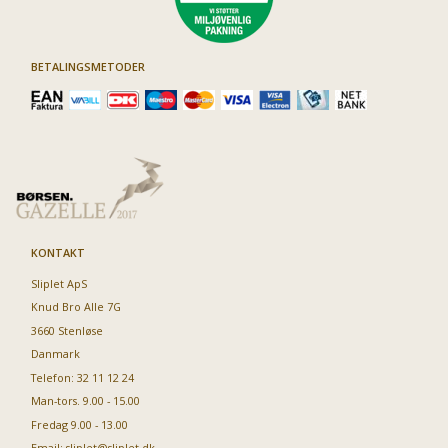
BETALINGSMETODER
KONTAKT
Sliplet ApS
Knud Bro Alle 7G
3660 Stenløse
Danmark
Telefon: 32 11 12 24
Man-tors. 9.00 - 15.00
Fredag 9.00 - 13.00
Email:
sliplet@sliplet.dk