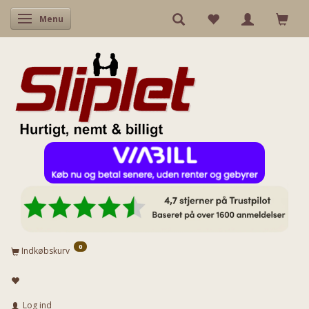
Skifte navigation
Menu
0
Indkøbskurv
Log ind