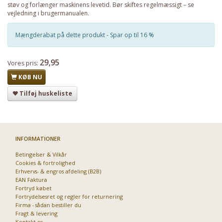
støv og forlænger maskinens levetid. Bør skiftes regelmæssigt – se
vejledning i brugermanualen.
Mængderabat på dette produkt - Spar op til 16 %
29,95
Vores pris:
KØB NU
Tilføj huskeliste
INFORMATIONER
Betingelser & Vilkår
Cookies & fortrolighed
Erhvervs- & engros afdeling (B2B)
EAN Faktura
Fortryd købet
Fortrydelsesret og regler for returnering
Firma - sådan bestiller du
Fragt & levering
Kontakt os