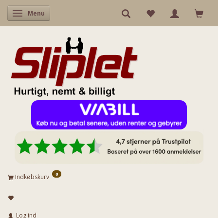
Skifte navigation
Menu
0
Indkøbskurv
Log ind