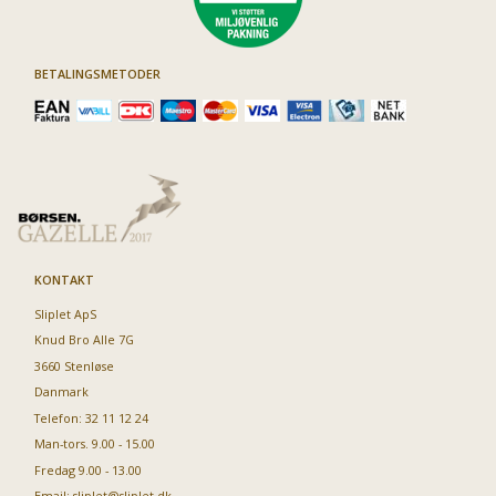
BETALINGSMETODER
KONTAKT
Sliplet ApS
Knud Bro Alle 7G
3660 Stenløse
Danmark
Telefon: 32 11 12 24
Man-tors. 9.00 - 15.00
Fredag 9.00 - 13.00
Email:
sliplet@sliplet.dk