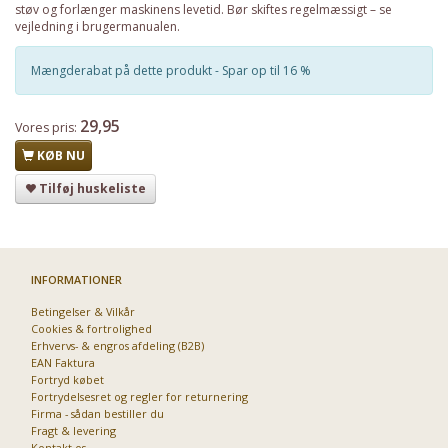
støv og forlænger maskinens levetid. Bør skiftes regelmæssigt – se
vejledning i brugermanualen.
Mængderabat på dette produkt - Spar op til 16 %
29,95
Vores pris:
KØB NU
Tilføj huskeliste
INFORMATIONER
Betingelser & Vilkår
Cookies & fortrolighed
Erhvervs- & engros afdeling (B2B)
EAN Faktura
Fortryd købet
Fortrydelsesret og regler for returnering
Firma - sådan bestiller du
Fragt & levering
Kontakt os