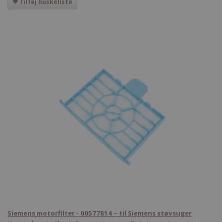
Tilføj huskeliste
Siemens motorfilter - 00577814 – til Siemens støvsuger