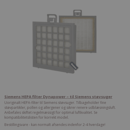
Siemens HEPA filter Dynapower – til Siemens støvsuger
Uoriginalt HEPA-filter til Siemens støvsuger. Tilbageholder fine
støvpartikler, pollen og allergener og sikrer renere udblæsningsluft.
Anbefales skiftet regelmæssigt for optimal luftkvalitet. Se
kompatibilitetslisten for korrekt model.
Bestillingsvare - kan normalt afsendes indenfor 2-4 hverdage!