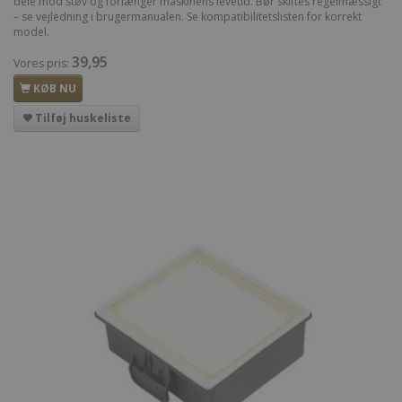
dele mod støv og forlænger maskinens levetid. Bør skiftes regelmæssigt
– se vejledning i brugermanualen. Se kompatibilitetslisten for korrekt
model.
39,95
Vores pris:
KØB NU
Tilføj huskeliste