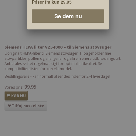
Priser fra kun 29,95
Se dem nu
Siemens HEPA filter VZ54000 – til Siemens støvsuger
Uoriginalt HEPA-filter til Siemens støvsuger. Tilbageholder fine
støvpartikler, pollen og allergener og sikrer renere udblæsningsluft.
Anbefales skiftet regelmæssigt for optimal luftkvalitet. Se
kompatibilitetslisten for korrekt model.
Bestillingsvare - kan normalt afsendes indenfor 2-4 hverdage!
99,95
Vores pris:
KØB NU
Tilføj huskeliste