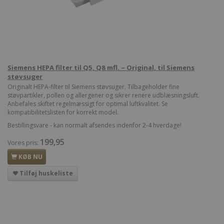
Siemens HEPA filter til Q5, Q8 mfl. – Original, til Siemens
støvsuger
Originalt HEPA-filter til Siemens støvsuger. Tilbageholder fine
støvpartikler, pollen og allergener og sikrer renere udblæsningsluft.
Anbefales skiftet regelmæssigt for optimal luftkvalitet. Se
kompatibilitetslisten for korrekt model.
Bestillingsvare - kan normalt afsendes indenfor 2-4 hverdage!
199,95
Vores pris:
KØB NU
Tilføj huskeliste