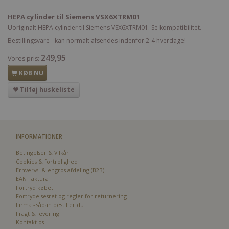
HEPA cylinder til Siemens VSX6XTRM01
Uoriginalt HEPA cylinder til Siemens VSX6XTRM01. Se kompatibilitet.
Bestillingsvare - kan normalt afsendes indenfor 2-4 hverdage!
249,95
Vores pris:
KØB NU
Tilføj huskeliste
INFORMATIONER
Betingelser & Vilkår
Cookies & fortrolighed
Erhvervs- & engros afdeling (B2B)
EAN Faktura
Fortryd købet
Fortrydelsesret og regler for returnering
Firma - sådan bestiller du
Fragt & levering
Kontakt os