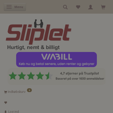
Skifte navigation
Menu
0
Indkøbskurv
Log ind