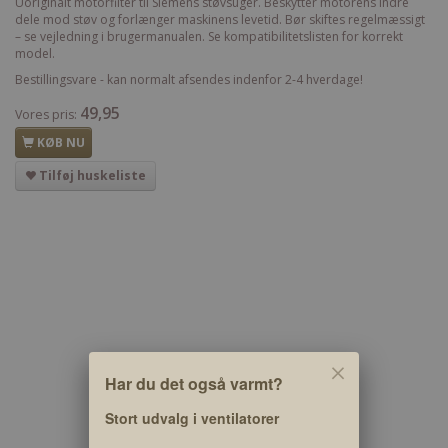
Uoriginalt motorfilter til Siemens støvsuger. Beskytter motorens indre
dele mod støv og forlænger maskinens levetid. Bør skiftes regelmæssigt
– se vejledning i brugermanualen. Se kompatibilitetslisten for korrekt
model.
Bestillingsvare - kan normalt afsendes indenfor 2-4 hverdage!
49,95
Vores pris:
KØB NU
Tilføj huskeliste
Har du det også varmt?
Stort udvalg i ventilatorer