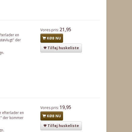
21,95
Vores pris:
fterlader en
KØB NU
"støvlugt" der
Tilføj huskeliste
gn.
19,95
Vores pris:
e efterlader en
KØB NU
ugt" der kommer
Tilføj huskeliste
gn.