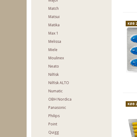
Major
Match
Matsui
KØB 
Matika
Max 1
Melissa
Miele
Moulinex
Neato
Nilfisk
Nilfisk ALTO
Numatic
OBH Nordica
KØB 
Panasonic
Philips
Point
Quigg