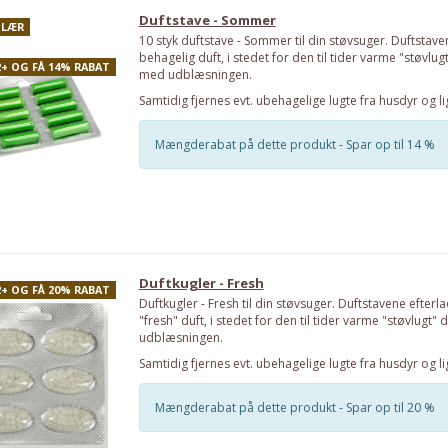
Duftstave - Sommer
LÆR
10 styk duftstave - Sommer til din støvsuger. Duftstave
behagelig duft, i stedet for den til tider varme "støvl
2+ OG FÅ 14% RABAT
med udblæsningen.
Samtidig fjernes evt. ubehagelige lugte fra husdyr og li
Mængderabat på dette produkt - Spar op til 14 %
Duftkugler - Fresh
2+ OG FÅ 20% RABAT
Duftkugler - Fresh til din støvsuger. Duftstavene efterl
"fresh" duft, i stedet for den til tider varme "støvlug
udblæsningen.
Samtidig fjernes evt. ubehagelige lugte fra husdyr og li
Mængderabat på dette produkt - Spar op til 20 %