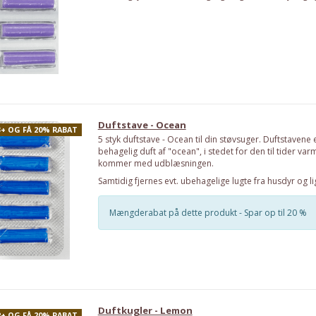
Duftstave - Ocean
3+ OG FÅ 20% RABAT
5 styk duftstave - Ocean til din støvsuger. Duftstavene 
behagelig duft af "ocean", i stedet for den til tider var
kommer med udblæsningen.
Samtidig fjernes evt. ubehagelige lugte fra husdyr og li
Mængderabat på dette produkt - Spar op til 20 %
Duftkugler - Lemon
2+ OG FÅ 20% RABAT