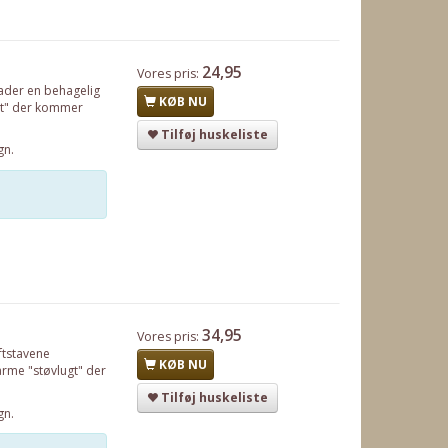
24,95
Vores pris:
lader en behagelig
KØB NU
ugt" der kommer
Tilføj huskeliste
gn.
34,95
Vores pris:
ftstavene
KØB NU
varme "støvlugt" der
Tilføj huskeliste
gn.