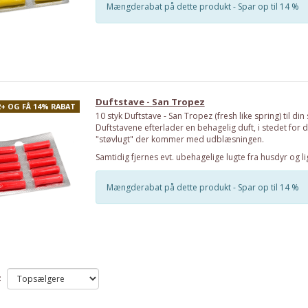
Mængderabat på dette produkt - Spar op til 14 %
Duftstave - San Tropez
2+ OG FÅ 14% RABAT
10 styk Duftstave - San Tropez (fresh like spring) til din
Duftstavene efterlader en behagelig duft, i stedet for d
"støvlugt" der kommer med udblæsningen.
Samtidig fjernes evt. ubehagelige lugte fra husdyr og li
Mængderabat på dette produkt - Spar op til 14 %
: