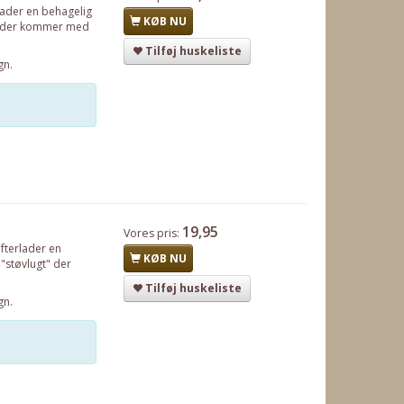
rlader en behagelig
KØB NU
gt" der kommer med
Tilføj huskeliste
gn.
19,95
Vores pris:
efterlader en
KØB NU
 "støvlugt" der
Tilføj huskeliste
gn.