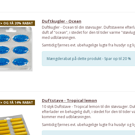
Duftkugler - Ocean
2+ OG FÅ 20% RABAT
Duftkugler - Ocean til din støvsuger. Duftstavene efter
duft af "ocean", i stedet for den til tider varme "støvl
med udblæsningen.
Samtidig fjernes evt. ubehagelige lugte fra husdyr og li
Mængderabat på dette produkt - Spar op til 20 %
Duftstave - Tropical lemon
2+ OG FÅ 14% RABAT
10 styk Duftstave - Tropical lemon til din støvsuger. Du
efterlader en behagelig duft, i stedet for den til tider 
kommer med udblæsningen.
Samtidig fjernes evt. ubehagelige lugte fra husdyr og li