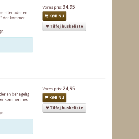
34,95
Vores pris:
ne efterlader en
KØB NU
ugt" der kommer
Tilføj huskeliste
gn.
24,95
Vores pris:
ader en behagelig
KØB NU
t" der kommer med
Tilføj huskeliste
gn.