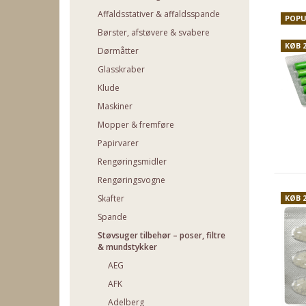
Affaldsstativer & affaldsspande
POPU
Børster, afstøvere & svabere
KØB 
Dørmåtter
Glasskraber
Klude
Maskiner
Mopper & fremføre
Papirvarer
Rengøringsmidler
Rengøringsvogne
KØB 
Skafter
Spande
Støvsuger tilbehør – poser, filtre
& mundstykker
AEG
AFK
Adelberg