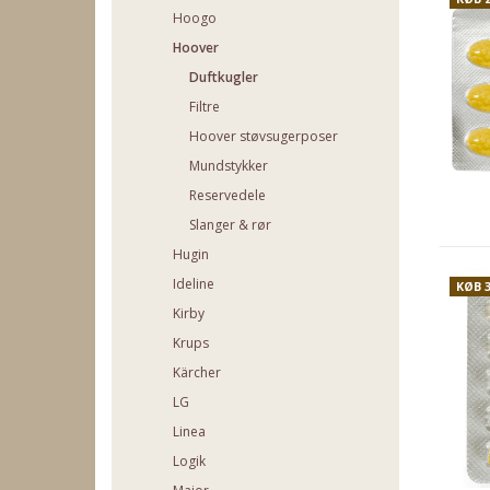
Hoogo
Hoover
Duftkugler
Filtre
Hoover støvsugerposer
Mundstykker
Reservedele
Slanger & rør
Hugin
Ideline
KØB 
Kirby
Krups
Kärcher
LG
Linea
Logik