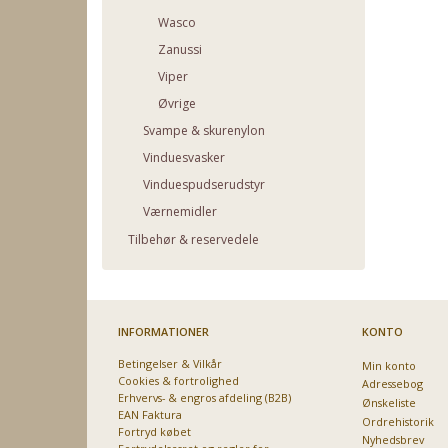
Wasco
Zanussi
Viper
Øvrige
Svampe & skurenylon
Vinduesvasker
Vinduespudserudstyr
Værnemidler
Tilbehør & reservedele
INFORMATIONER
KONTO
Betingelser & Vilkår
Min konto
Cookies & fortrolighed
Adressebog
Erhvervs- & engros afdeling (B2B)
Ønskeliste
EAN Faktura
Ordrehistorik
Fortryd købet
Nyhedsbrev