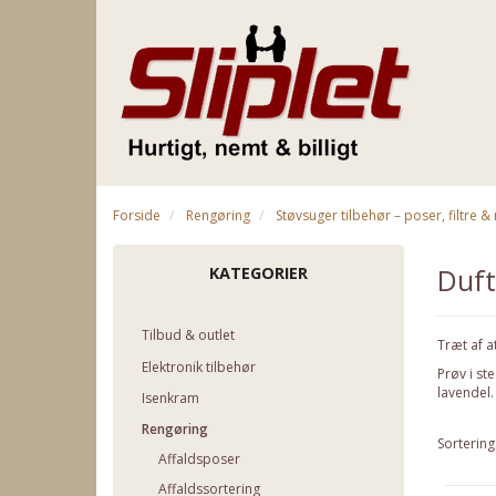
Forside
Rengøring
Støvsuger tilbehør – poser, filtre 
Duft
KATEGORIER
Tilbud & outlet
Træt af a
Elektronik tilbehør
Prøv i st
lavendel.
Isenkram
Rengøring
Sortering
Affaldsposer
Affaldssortering