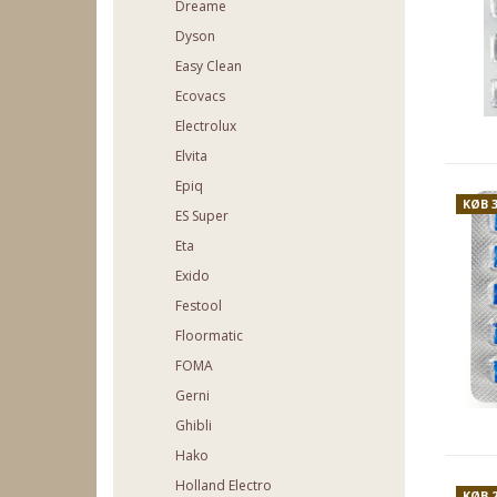
Dreame
Dyson
Easy Clean
Ecovacs
Electrolux
Elvita
Epiq
KØB 
ES Super
Eta
Exido
Festool
Floormatic
FOMA
Gerni
Ghibli
Hako
Holland Electro
KØB 