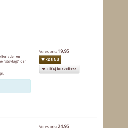
19,95
Vores pris:
efterlader en
KØB NU
me "støvlugt" der
Tilføj huskeliste
gn.
24,95
Vores pris: