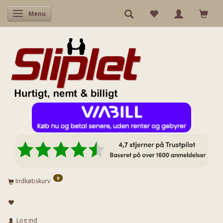
Skifte navigation
Menu
0
Indkøbskurv
Log ind