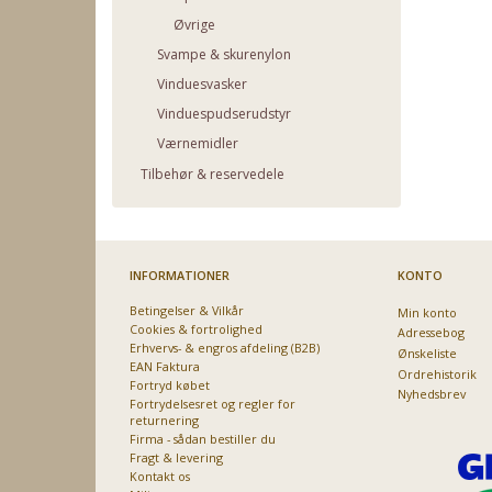
Øvrige
Svampe & skurenylon
Vinduesvasker
Vinduespudserudstyr
Værnemidler
Tilbehør & reservedele
INFORMATIONER
KONTO
Betingelser & Vilkår
Min konto
Cookies & fortrolighed
Adressebog
Erhvervs- & engros afdeling (B2B)
Ønskeliste
EAN Faktura
Ordrehistorik
Fortryd købet
Nyhedsbrev
Fortrydelsesret og regler for
returnering
Har du det også 
Firma - sådan bestiller du
Fragt & levering
Stort udvalg i ventilatore
Kontakt os