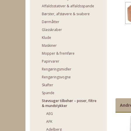
Affaldsstativer & affaldsspande
Børster, afstøvere & svabere
Dørmåtter
Glasskraber
Klude
Maskiner
Mopper & fremføre
Papirvarer
Rengøringsmidler
Rengøringsvogne
Skafter
Spande
Støvsuger tilbehør – poser, filtre
Andr
& mundstykker
AEG
AFK
Adelberg