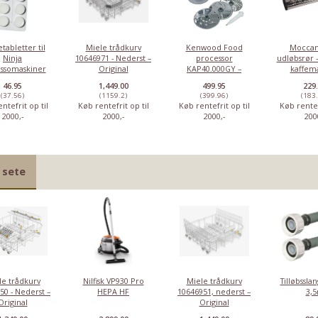
tabletter til
Miele trådkurv
Kenwood Food
Moccam
Ninja
10646971 - Nederst –
processor
udløbsrør –
ssomaskiner
Original
KAP40.000GY –
kaffem
røremaskine
46.95
1,449.00
499.95
229
(37.56)
(1159.2)
(399.96)
(183
ntefrit op til
Køb rentefrit op til
Køb rentefrit op til
Køb rentef
2000,-
2000,-
2000,-
200
 sete
le trådkurv
Nilfisk VP930 Pro
Miele trådkurv
Tilløbsslan
50 - Nederst –
HEPA HF
10646951, nederst –
3,
Original
Original