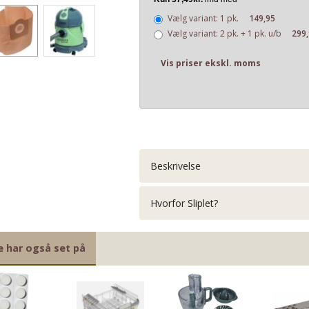
Vælg variant:
1 pk.
149,95
Vælg variant:
2 pk. + 1 pk. u/b
299
Vis priser ekskl. moms
Beskrivelse
Hvorfor Sliplet?
e har også set på