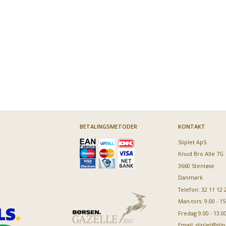
BETALINGSMETODER
KONTAKT
Sliplet ApS
Knud Bro Alle 7G
3660 Stenløse
Danmark
Telefon: 32 11 12 
varmt?
Man-tors. 9.00 - 15
Fredag 9.00 - 13.0
r
Email:
sliplet@slip