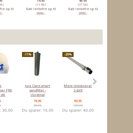
95
14.95
46.95
34.95
96)
(11.96)
(37.56)
(27.96)
rit op til
Køb rentefrit op til
Køb rentefrit op til
Køb rentefrit o
0,-
2000,-
2000,-
2000,-
-11%
-29%
POPULÆR
-5%
e
Jura Claris smart
Miele teleskoprør
Nilfisk GD930 HEP
ser FJM,
vandfilter -
2-delt
filter
 stk
Uoriginal
5
79,95
99,95
379,00
5
89,95
139,95
399,00
r:
30,00
Du sparer:
10,00
Du sparer:
40,00
Du sparer:
20,0