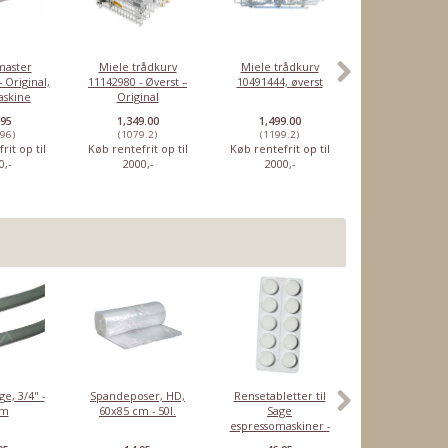
aster
Miele trådkurv
Miele trådkurv
Braun combisæ
 Original,
11142980 - Øverst –
10491444, øverst
– til Braun sh
askine
Original
.95
1,349.00
1,499.00
329.95
.96)
(1079.2)
(1199.2)
(263.96)
rit op til
Køb rentefrit op til
Køb rentefrit op til
Køb rentefrit o
0,-
2000,-
2000,-
2000,-
ge, 3/4" -
Spandeposer, HD,
Rensetabletter til
MinusKalk Stærk
5m
60x85 cm - 50l.
Sage
espressomaskiner -
10 stk