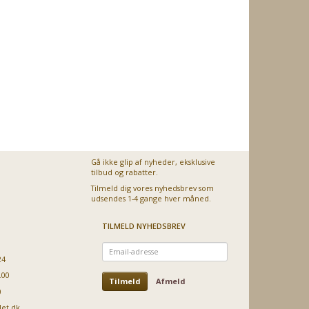
Gå ikke glip af nyheder, eksklusive
tilbud og rabatter.
Tilmeld dig vores nyhedsbrev som
udsendes 1-4 gange hver måned.
TILMELD NYHEDSBREV
Email-
adresse
24
.00
Tilmeld
Afmeld
0
let.dk