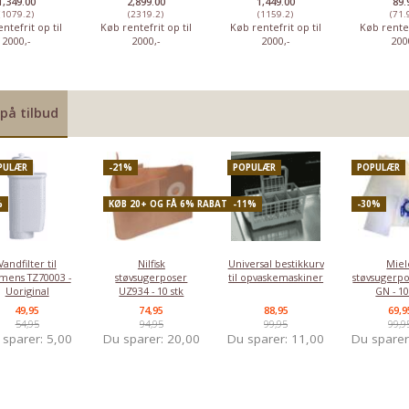
1,349.00
2,899.00
1,449.00
89.
(1079.2)
(2319.2)
(1159.2)
(71.
ntefrit op til
Køb rentefrit op til
Køb rentefrit op til
Køb rentef
2000,-
2000,-
2000,-
200
på tilbud
PULÆR
-21%
POPULÆR
POPULÆR
%
KØB 20+ OG FÅ 6% RABAT
-11%
-30%
Vandfilter til
Nilfisk
Universal bestikkurv
Miel
mens TZ70003 -
støvsugerposer
til opvaskemaskiner
støvsugerpo
Uoriginal
UZ934 - 10 stk
GN - 10
49,95
74,95
88,95
69,9
54,95
94,95
99,95
99,9
 sparer:
5,00
Du sparer:
20,00
Du sparer:
11,00
Du spare