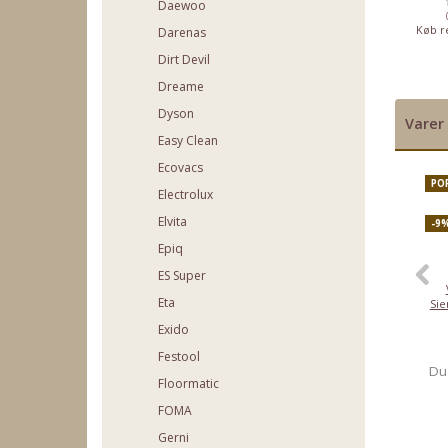
164.95
54.95
1,299.00
Daewoo
(131.96)
(43.96)
(1039.2)
b rentefrit op til
Køb rentefrit op til
Køb rentefrit op til
Køb re
Darenas
2000,-
2000,-
2000,-
Dirt Devil
Dreame
Dyson
Varer 
Easy Clean
Ecovacs
PO
Electrolux
Elvita
-9
Epiq
ES Super
Eta
Sie
Exido
Festool
Du
Floormatic
FOMA
Gerni