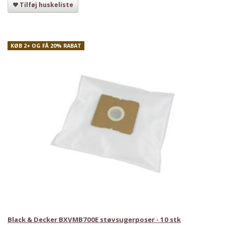
Tilføj huskeliste
KØB 2+ OG FÅ 20% RABAT
Black & Decker BXVMB700E støvsugerposer - 10 stk