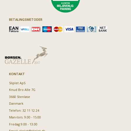
BETALINGSMETODER
KONTAKT
Sliplet ApS
Knud Bro Alle 7G
3660 Stenløse
Danmark
Telefon: 32 11 12 24
Man-tors. 9.00 - 15.00
Fredag 9.00 - 13.00
Email:
sliplet@sliplet.dk