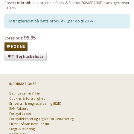
Poser i mikrofiber. Uoriginale Black & Decker BXVMB700E støvsugerposer
- 10 stk.
Mængderabat på dette produkt - Spar op til 20 %
99,95
Vores pris:
KØB NU
Tilføj huskeliste
INFORMATIONER
Betingelser & Vilkår
Cookies & fortrolighed
Erhvervs- & engros afdeling (B2B)
EAN Faktura
Fortryd købet
Fortrydelsesret og regler for returnering
Firma - sådan bestiller du
Fragt & levering
Kontakt os