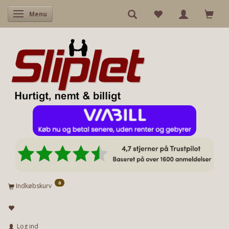
Skifte navigation
Menu
0
Indkøbskurv
Log ind