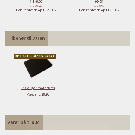
1,349.00
99.95
Se dem nu
(1079.2)
(79.96)
Køb rentefrit op til 2000,-
Køb rentefrit op til 2000,-
Tilbehør til varen
KØB 3+ OG FÅ 16% RABAT
Støvsuger motorfilter
29,95
Vores pris:
Varer på tilbud