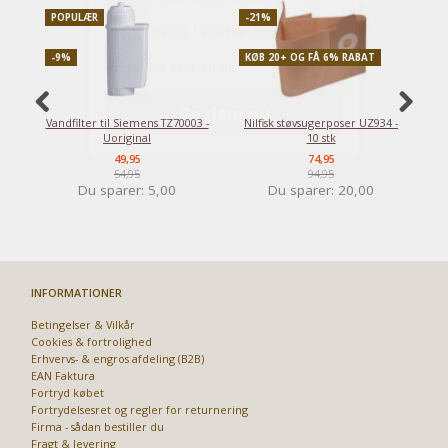
POPULÆR
-21%
P
-9%
KØB 20+ OG FÅ 6% RABAT
-
Vandfilter til Siemens TZ70003 -
Nilfisk støvsugerposer UZ934 -
Uoriginal
10 stk
49,95
74,95
54,95
94,95
Du sparer:
5,00
Du sparer:
20,00
INFORMATIONER
Betingelser & Vilkår
Cookies & fortrolighed
Erhvervs- & engros afdeling (B2B)
EAN Faktura
Fortryd købet
Fortrydelsesret og regler for returnering
Firma - sådan bestiller du
Fragt & levering