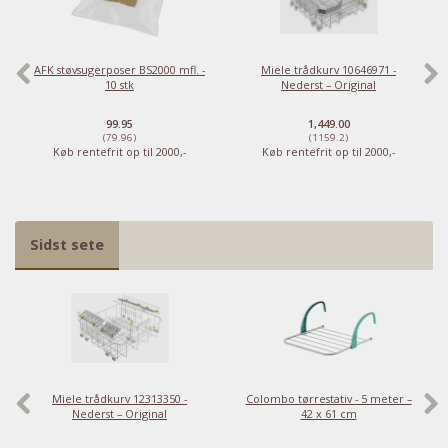
AFK støvsugerposer BS2000 mfl. -
Miele trådkurv 10646971 -
10 stk
Nederst – Original
99.95
1,449.00
(79.96)
(1159.2)
Køb rentefrit op til 2000,-
Køb rentefrit op til 2000,-
Sidst sete
Har du det også varmt?
Stort udvalg i ventilatorer
Miele trådkurv 12313350 -
Colombo tørrestativ - 5 meter –
Nederst – Original
42 x 61 cm
Priser fra kun 29,95