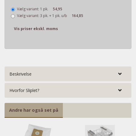
Vælg variant:
1 pk.
54,95
Vælg variant:
3 pk. + 1 pk. u/b
164,85
Vis priser ekskl. moms
Beskrivelse
Hvorfor Sliplet?
Andre har også set på