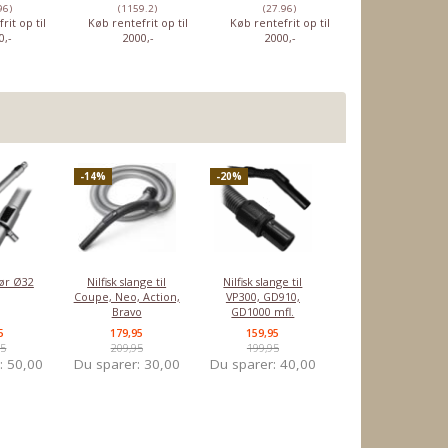
96)
(1159.2)
(27.96)
(37.56)
rit op til
Køb rentefrit op til
Køb rentefrit op til
Køb rentefrit o
0,-
2000,-
2000,-
2000,-
-14%
-20%
ør Ø32
Nilfisk slange til
Nilfisk slange til
Coupe, Neo, Action,
VP300, GD910,
Bravo
GD1000 mfl.
5
179,95
159,95
95
209,95
199,95
r:
50,00
Du sparer:
30,00
Du sparer:
40,00