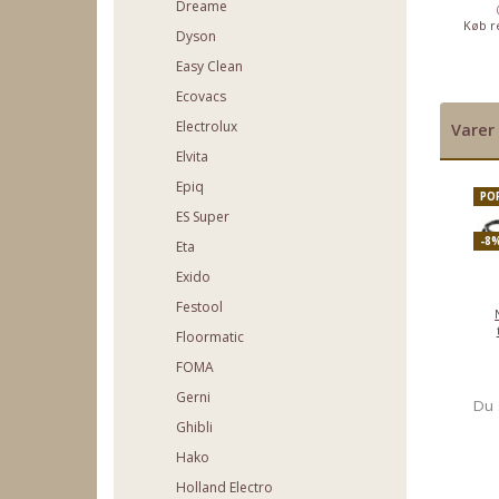
Dreame
(519.96)
(37.56)
(39.96)
b rentefrit op til
Køb rentefrit op til
Køb rentefrit op til
Køb re
Dyson
2000,-
2000,-
2000,-
Easy Clean
Ecovacs
Electrolux
Varer 
Elvita
Epiq
PO
ES Super
-8
Eta
Exido
Festool
Floormatic
FOMA
Gerni
Du 
Ghibli
Hako
Holland Electro