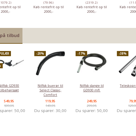
(1079.2)
(79.96)
(2319.2)
(11.
ntefrit op til
Køb rentefrit op til
Køb rentefrit op til
Køb rentef
2000,-
2000,-
2000,-
200
på tilbud
PULÆR
-20%
-17%
-38%
%
Nilfisk GD930
Nilfisk buerør til
Nilfisk slange til
Teleskopr
tilbehørssæt
Select Classic,
GD930 mfl.
Comfort
549,95
119,95
249,95
79,9
599,95
149,95
299,95
129,
sparer:
50,00
Du sparer:
30,00
Du sparer:
50,00
Du spare