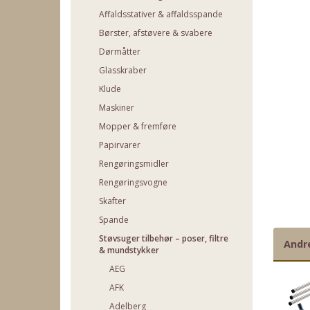
Affaldsstativer & affaldsspande
Børster, afstøvere & svabere
Dørmåtter
Glasskraber
Klude
Maskiner
Mopper & fremføre
Papirvarer
Rengøringsmidler
Rengøringsvogne
Skafter
Spande
Støvsuger tilbehør – poser, filtre
Andr
& mundstykker
AEG
AFK
Adelberg