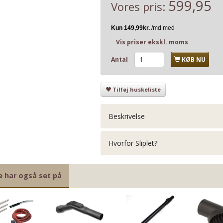
599,95
Vores pris:
Vis priser ekskl. moms
Antal
KØB NU
Tilføj huskeliste
Beskrivelse
Hvorfor Sliplet?
e har også set på