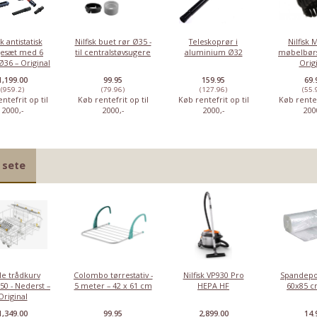
sk antistatisk
Nilfisk buet rør Ø35 -
Teleskoprør i
Nilfisk
gesæt med 6
til centralstøvsugere
aluminium Ø32
møbelbørs
Ø36 – Original
Orig
1,199.00
99.95
159.95
69.
(959.2)
(79.96)
(127.96)
(55.
ntefrit op til
Køb rentefrit op til
Køb rentefrit op til
Køb rentef
2000,-
2000,-
2000,-
200
 sete
le trådkurv
Colombo tørrestativ -
Nilfisk VP930 Pro
Spandepo
50 - Nederst –
5 meter – 42 x 61 cm
HEPA HF
60x85 cm
Original
1,349.00
99.95
2,899.00
14.