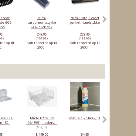
 Meteor
Nilfisk
Nilfisk Elite, Select
Nilfisk One, B
te Ø32 –
turbomundstykke
parketmundstykke
parketmundst
inal
Ø32 click fit –
Original
95
249.95
229.95
169.95
96)
(199.96)
(183.96)
(135.96)
rit op til
Køb rentefrit op til
Køb rentefrit op til
Køb rentefrit o
0,-
2000,-
2000,-
2000,-
ser, HD,
Miele trådkurv
MinusKalk Stærk, 1l.
Rensetabletter
 - 50l.
10646951, nederst –
Sage
Original
espressomaski
10 stk
95
1,449.00
34.95
46.95