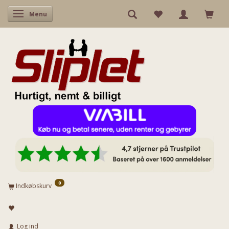
Skifte navigation
Menu
0
Indkøbskurv
Log ind