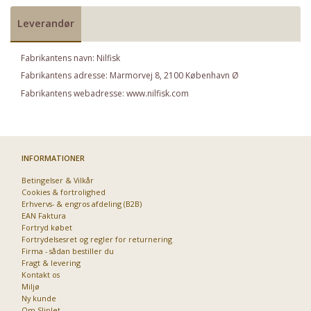
Leverandør
Fabrikantens navn: Nilfisk
Fabrikantens adresse: Marmorvej 8, 2100 København Ø
Fabrikantens webadresse: www.nilfisk.com
Priser fra kun 29,95
INFORMATIONER
Betingelser & Vilkår
Cookies & fortrolighed
Erhvervs- & engros afdeling (B2B)
EAN Faktura
Fortryd købet
Fortrydelsesret og regler for returnering
Firma - sådan bestiller du
Fragt & levering
Kontakt os
Miljø
Ny kunde
Om Sliplet