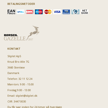
BETALINGSMETODER
KONTAKT
Sliplet ApS
Knud Bro Alle 7G
3660 Stenløse
Danmark
Telefon: 32 11 12 24
Man-tors. 9.00 - 15.00
Fredag 9.00 - 13.00
Email:
sliplet@sliplet.dk
CVR: 3447 0030
Du får svar inden for 24 timer på hverdage