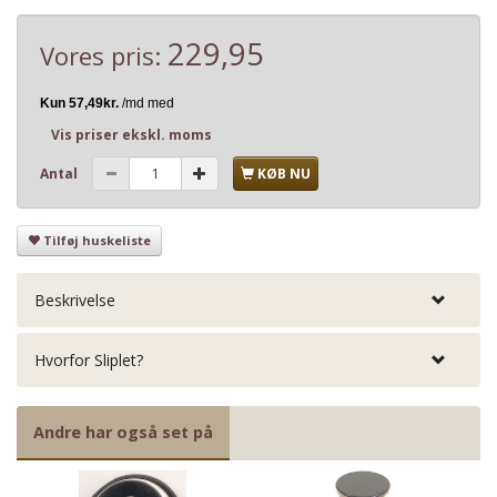
229,95
Vores pris:
Vis priser ekskl. moms
Antal
KØB NU
Tilføj huskeliste
Beskrivelse
Hvorfor Sliplet?
Andre har også set på