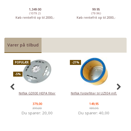
1,349.00
99.95
(1079.2)
(79.96)
Køb rentefrit op til 2000,-
Køb rentefrit op til 2000,-
Varer på tilbud
POPULÆR
-21%
-
-5%
K
Nilfisk GD930 HEPA filter
Nilfisk foldefilter til UZ934 mfl.
379,00
149,95
399,00
189,95
Du sparer:
20,00
Du sparer:
40,00