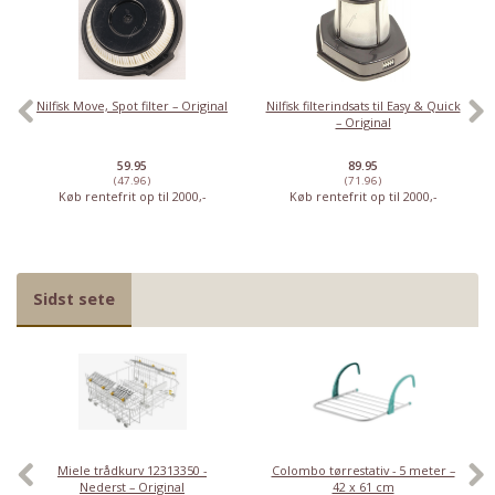
Nilfisk Move, Spot filter – Original
Nilfisk filterindsats til Easy & Quick
– Original
59.95
89.95
(47.96)
(71.96)
Køb rentefrit op til 2000,-
Køb rentefrit op til 2000,-
Sidst sete
Miele trådkurv 12313350 -
Colombo tørrestativ - 5 meter –
Nederst – Original
42 x 61 cm