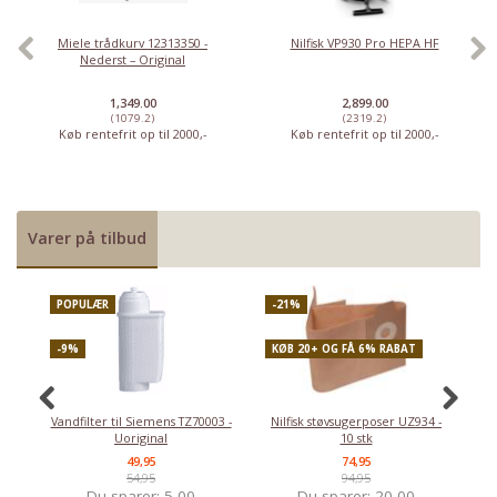
Miele trådkurv 12313350 -
Nilfisk VP930 Pro HEPA HF
Nederst – Original
1,349.00
2,899.00
(1079.2)
(2319.2)
Køb rentefrit op til 2000,-
Køb rentefrit op til 2000,-
Varer på tilbud
POPULÆR
-21%
P
-9%
KØB 20+ OG FÅ 6% RABAT
-
Vandfilter til Siemens TZ70003 -
Nilfisk støvsugerposer UZ934 -
Uoriginal
10 stk
49,95
74,95
54,95
94,95
Du sparer:
5,00
Du sparer:
20,00