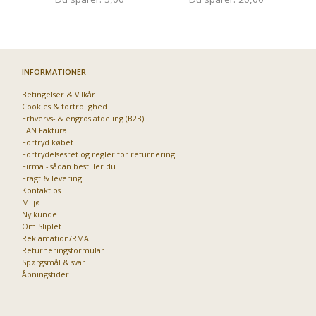
INFORMATIONER
Betingelser & Vilkår
Cookies & fortrolighed
Erhvervs- & engros afdeling (B2B)
EAN Faktura
Fortryd købet
Fortrydelsesret og regler for returnering
Firma - sådan bestiller du
Fragt & levering
Kontakt os
Miljø
Ny kunde
Om Sliplet
Reklamation/RMA
Returneringsformular
Spørgsmål & svar
Åbningstider