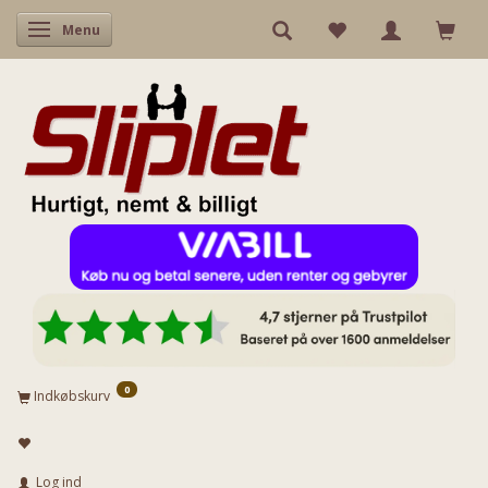
Skifte navigation
Menu
0
Indkøbskurv
Log ind