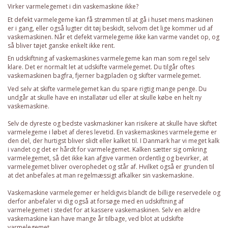
Virker varmelegemet i din vaskemaskine ikke?
Et defekt varmelegeme kan få strømmen til at gå i huset mens maskinen
er i gang, eller også lugter dit tøj beskidt, selvom det lige kommer ud af
vaskemaskinen. Når et defekt varmelegeme ikke kan varme vandet op, og
så bliver tøjet ganske enkelt ikke rent.
En udskiftning af vaskemaskines varmelegeme kan man som regel selv
klare. Det er normalt let at udskifte varmelegemet. Du tilgår oftes
vaskemaskinen bagfra, fjerner bagpladen og skifter varmelegemet.
Ved selv at skifte varmelegemet kan du spare rigtig mange penge. Du
undgår at skulle have en installatør ud eller at skulle købe en helt ny
vaskemaskine.
Selv de dyreste og bedste vaskmaskiner kan risikere at skulle have skiftet
varmelegeme i løbet af deres levetid. En vaskemaskines varmelegeme er
den del, der hurtigst bliver slidt eller kalket til. I Danmark har vi meget kalk
i vandet og det er hårdt for varmelegemet. Kalken sætter sig omkring
varmelegemet, så det ikke kan afgive varmen ordentlig og bevirker, at
varmelegemet bliver overophedet og står af. Hvilket også er grunden til
at det anbefales at man regelmæssigt
afkalker
sin vaskemaskine.
Vaskemaskine varmelegemer er heldigvis blandt de billige reservedele og
derfor anbefaler vi dig også at forsøge med en udskiftning af
varmelegemet i stedet for at kassere vaskemaskinen. Selv en ældre
vaskemaskine kan have mange år tilbage, ved blot at udskifte
varmelegemet.