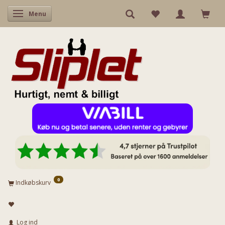
Skifte navigation
Menu
0
Indkøbskurv
Log ind