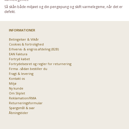
Så skån både miljøet og din pengepung og skift varmelegeme, når det er
defekt.
INFORMATIONER
Betingelser & Vilkår
Cookies & fortrolighed
Erhvervs- & engros afdeling (B2B)
EAN Faktura
Fortryd købet
Fortrydelsesret og regler for returnering
Firma - sådan bestiller du
Fragt & levering
Kontakt os
Miljø
Ny kunde
Om Sliplet
Reklamation/RMA
Returneringsformular
Spørgsmål & svar
Åbningstider