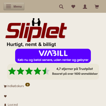
Skifte navigation
Menu
0
Indkøbskurv
Log ind