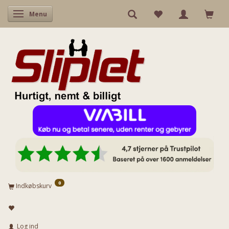
Skifte navigation
Menu
0
Indkøbskurv
Log ind