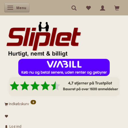
Skifte navigation
Menu
0
Indkøbskurv
Log ind