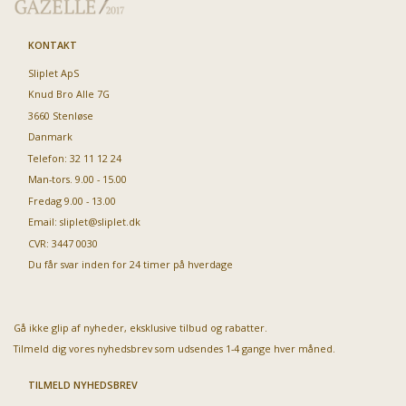
KONTAKT
Sliplet ApS
Knud Bro Alle 7G
3660 Stenløse
Danmark
Telefon: 32 11 12 24
Man-tors. 9.00 - 15.00
Fredag 9.00 - 13.00
Email:
sliplet@sliplet.dk
CVR: 3447 0030
Du får svar inden for 24 timer på hverdage
Gå ikke glip af nyheder, eksklusive tilbud og rabatter.
Tilmeld dig vores nyhedsbrev som udsendes 1-4 gange hver måned.
TILMELD NYHEDSBREV