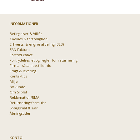
INFORMATIONER
Betingelser & Vilkår
Cookies & fortrolighed
Erhvervs- & engros afdeling (B2B)
EAN Faktura
Fortryd købet
Fortrydelsesret og regler for returnering
Firma - sådan bestiller du
Fragt & levering
Kontakt os
Miljø
Ny kunde
Om Sliplet
Reklamation/RMA
Returneringsformular
Spørgsmål & svar
Åbningstider
KONTO