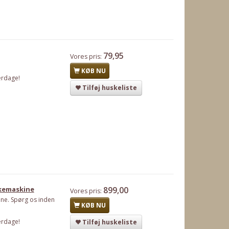
79,95
Vores pris:
KØB NU
erdage!
Tilføj huskeliste
skemaskine
899,00
Vores pris:
ine. Spørg os inden
KØB NU
erdage!
Tilføj huskeliste