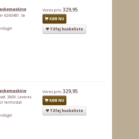
 vaskemaskine
329,95
Vores pris:
ter 6260481. Se
KØB NU
erdage!
Tilføj huskeliste
 vaskemaskine
329,95
Vores pris:
att. 380V. Leveres
KØB NU
for termostat
Tilføj huskeliste
erdage!