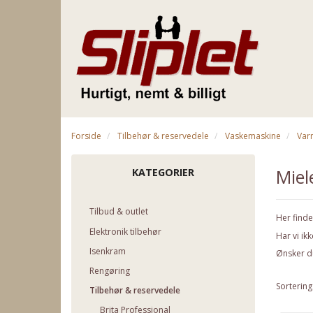
Forside
Tilbehør & reservedele
Vaskemaskine
Var
Miel
KATEGORIER
Tilbud & outlet
Her finde
Elektronik tilbehør
Har vi ik
Isenkram
Ønsker d
Rengøring
Sortering
Tilbehør & reservedele
Brita Professional