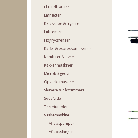
El-tandbørster
Emhætter
Køleskabe & frysere
Luftrenser
Højtryksrenser
Kaffe- & espressomaskiner
Komfurer & ovne
Køkkenmaskiner
Microbølgeovne
Opvaskemaskine
Shavere & hårtrimmere
Sous Vide
Tørretumbler
Vaskemaskine
Afløbspumper
Afløbsslanger