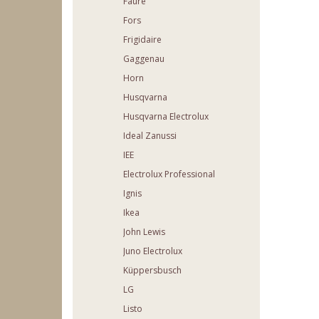
Faure
Fors
Frigidaire
Gaggenau
Horn
Husqvarna
Husqvarna Electrolux
Ideal Zanussi
IEE
Electrolux Professional
Ignis
Ikea
John Lewis
Juno Electrolux
Küppersbusch
LG
Listo