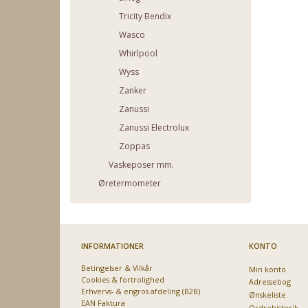
Tricity Bendix
Wasco
Whirlpool
Wyss
Zanker
Zanussi
Zanussi Electrolux
Zoppas
Vaskeposer mm.
Øretermometer
INFORMATIONER
KONTO
Betingelser & Vilkår
Min konto
Cookies & fortrolighed
Adressebog
Erhvervs- & engros afdeling (B2B)
Ønskeliste
EAN Faktura
Ordrehistorik