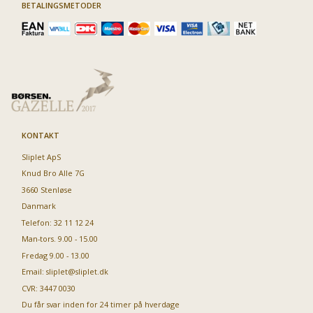
BETALINGSMETODER
KONTAKT
Sliplet ApS
Knud Bro Alle 7G
3660 Stenløse
Danmark
Telefon: 32 11 12 24
Man-tors. 9.00 - 15.00
Fredag 9.00 - 13.00
Email:
sliplet@sliplet.dk
CVR: 3447 0030
Du får svar inden for 24 timer på hverdage