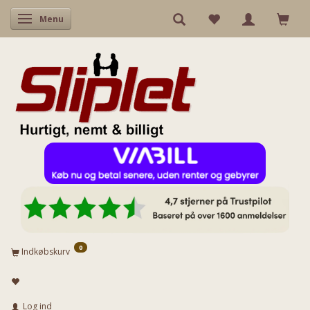
Skifte navigation
Menu
0
Indkøbskurv
Log ind