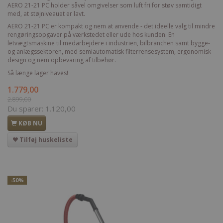
AERO 21-21 PC holder såvel omgivelser som luft fri for støv samtidigt
med, at støjniveauet er lavt.
AERO 21-21 PC er kompakt og nem at anvende - det ideelle valg til mindre
rengøringsopgaver på værkstedet eller ude hos kunden. En
letvægtsmaskine til medarbejdere i industrien, bilbranchen samt bygge-
og anlægssektoren, med semiautomatisk filterrensesystem, ergonomisk
design og nem opbevaring af tilbehør.
Så længe lager haves!
1.779,00
2.899,00
Du sparer:
1.120,00
KØB NU
Tilføj huskeliste
-50%