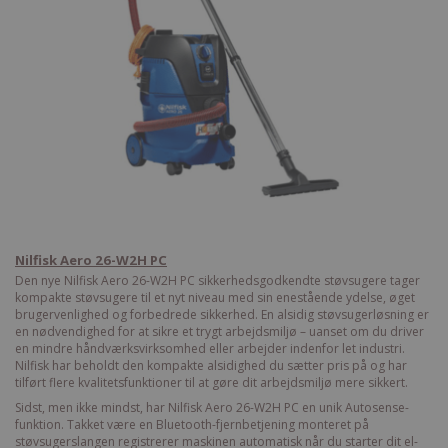
Nilfisk Aero 26-W2H PC
Den nye Nilfisk Aero 26-W2H PC sikkerhedsgodkendte støvsugere tager
kompakte støvsugere til et nyt niveau med sin enestående ydelse, øget
brugervenlighed og forbedrede sikkerhed. En alsidig støvsugerløsning er
en nødvendighed for at sikre et trygt arbejdsmiljø – uanset om du driver
en mindre håndværksvirksomhed eller arbejder indenfor let industri.
Nilfisk har beholdt den kompakte alsidighed du sætter pris på og har
tilført flere kvalitetsfunktioner til at gøre dit arbejdsmiljø mere sikkert.
Sidst, men ikke mindst, har Nilfisk Aero 26-W2H PC en unik Autosense-
funktion. Takket være en Bluetooth-fjernbetjening monteret på
støvsugerslangen registrerer maskinen automatisk når du starter dit el-