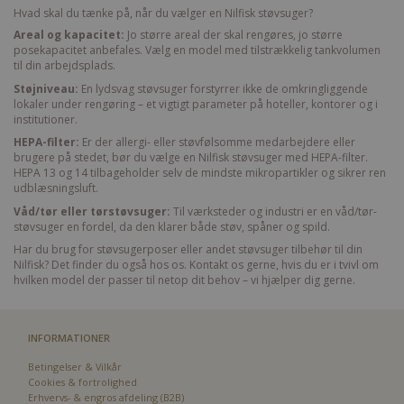
Hvad skal du tænke på, når du vælger en Nilfisk støvsuger?
Areal og kapacitet:
Jo større areal der skal rengøres, jo større
posekapacitet anbefales. Vælg en model med tilstrækkelig tankvolumen
til din arbejdsplads.
Støjniveau:
En lydsvag støvsuger forstyrrer ikke de omkringliggende
lokaler under rengøring – et vigtigt parameter på hoteller, kontorer og i
institutioner.
HEPA-filter:
Er der allergi- eller støvfølsomme medarbejdere eller
brugere på stedet, bør du vælge en Nilfisk støvsuger med HEPA-filter.
HEPA 13 og 14 tilbageholder selv de mindste mikropartikler og sikrer ren
udblæsningsluft.
Våd/tør eller tørstøvsuger:
Til værksteder og industri er en våd/tør-
støvsuger en fordel, da den klarer både støv, spåner og spild.
Har du brug for
støvsugerposer
eller andet
støvsuger tilbehør
til din
Nilfisk? Det finder du også hos os. Kontakt os gerne, hvis du er i tvivl om
hvilken model der passer til netop dit behov – vi hjælper dig gerne.
INFORMATIONER
Betingelser & Vilkår
Cookies & fortrolighed
Erhvervs- & engros afdeling (B2B)