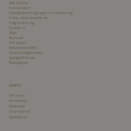
EAN Faktura
Fortryd købet
Fortrydelsesret og regler for returnering
Firma - sådan bestiller du
Fragt & levering
Kontakt os
Miljø
Ny kunde
Om Sliplet
Reklamation/RMA
Returneringsformular
Spørgsmål & svar
Åbningstider
KONTO
Min konto
Adressebog
Ønskeliste
Ordrehistorik
Nyhedsbrev