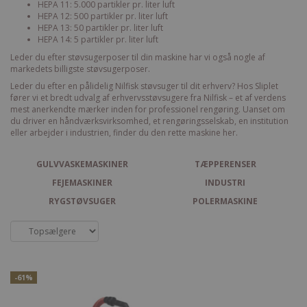
HEPA 11: 5.000 partikler pr. liter luft
HEPA 12: 500 partikler pr. liter luft
HEPA 13: 50 partikler pr. liter luft
HEPA 14: 5 partikler pr. liter luft
Leder du efter støvsugerposer til din maskine har vi også nogle af
markedets
billigste støvsugerposer
.
Leder du efter en pålidelig Nilfisk støvsuger til dit erhverv? Hos Sliplet
fører vi et bredt udvalg af erhvervsstøvsugere fra Nilfisk – et af verdens
mest anerkendte mærker inden for professionel rengøring. Uanset om
du driver en håndværksvirksomhed, et rengøringsselskab, en institution
eller arbejder i industrien, finder du den rette maskine her.
GULVVASKEMASKINER
TÆPPERENSER
FEJEMASKINER
INDUSTRI
RYGSTØVSUGER
POLERMASKINE
-61%