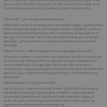
gøre det nemt for dig at handle online med hurtig levering og personlig
service, så du altid føler dig tryg ved dit køb. Hos os er det vigtigt, at du
får den bedste oplevelse og de bedste produkter til dine behov.
Nilfisk AERO – den alsidige erhvervsstøvsuger
Nilfisk AERO-serien er et oplagt valg til værksteder, bygge- og anlæg samt
lettere industri. Maskinerne er kompakte, nemme at håndtere og leveres
med semiautomatisk Push&Clean filterrensesystem, så støvsugeren er
klar igen på få sekunder. Serien fås som både tørstøvsuger og våd/tør-
støvsuger, og flere modeller har udtag til el-værktøj med automatisk
tænd/sluk.
Nilfisk VP-serien – stilhed og kapacitet til rengøringsprofessionelle
Til hoteller, kontorer, restauranter og institutioner er Nilfisk VP-serien det
foretrukne valg. VP930 og VP600 er designet til høj produktivitet med
minimalt støjniveau, så rengøringen kan foregå uden at forstyrre
omgivelserne – dag og nat. Begge modeller kommer med HEPA-filter som
standard og er udstyret med aftagelig ledning for enkel udskiftning og
lang levetid.
Industristøvsugere og specialmodeller
Har du brug for noget mere robust? Vi fører også Nilfisk Attix-serien til
krævende industribrug,
rygstøvsugere
til effektiv rengøring af store
arealer samt batteridrevne modeller til steder uden nem adgang til
strøm. Se også vores udvalg af
gulvvaskemaskiner
,
fejemaskiner
og
tæpperensere
til komplet erhvervsrengøring.