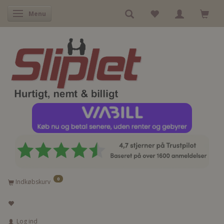
Skifte navigation
Menu
0
Indkøbskurv
Log ind