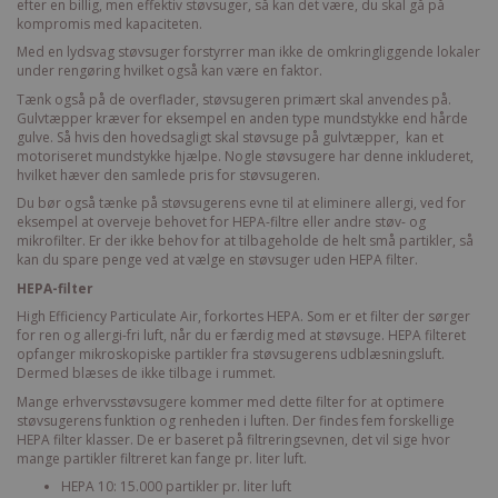
efter en billig, men effektiv støvsuger, så kan det være, du skal gå på
kompromis med kapaciteten.
Med en lydsvag støvsuger forstyrrer man ikke de omkringliggende lokaler
under rengøring hvilket også kan være en faktor.
Tænk også på de overflader, støvsugeren primært skal anvendes på.
Gulvtæpper kræver for eksempel en anden type mundstykke end hårde
gulve. Så hvis den hovedsagligt skal støvsuge på gulvtæpper, kan et
motoriseret mundstykke hjælpe. Nogle støvsugere har denne inkluderet,
hvilket hæver den samlede pris for støvsugeren.
Du bør også tænke på støvsugerens evne til at eliminere allergi, ved for
eksempel at overveje behovet for HEPA-filtre eller andre støv- og
mikrofilter. Er der ikke behov for at tilbageholde de helt små partikler, så
kan du spare penge ved at vælge en støvsuger uden HEPA filter.
HEPA-filter
High Efficiency Particulate Air, forkortes HEPA. Som er et filter der sørger
for ren og allergi-fri luft, når du er færdig med at støvsuge. HEPA filteret
opfanger mikroskopiske partikler fra støvsugerens udblæsningsluft.
Dermed blæses de ikke tilbage i rummet.
Mange erhvervsstøvsugere kommer med dette filter for at optimere
støvsugerens funktion og renheden i luften. Der findes fem forskellige
HEPA filter klasser. De er baseret på filtreringsevnen, det vil sige hvor
mange partikler filtreret kan fange pr. liter luft.
HEPA 10: 15.000 partikler pr. liter luft