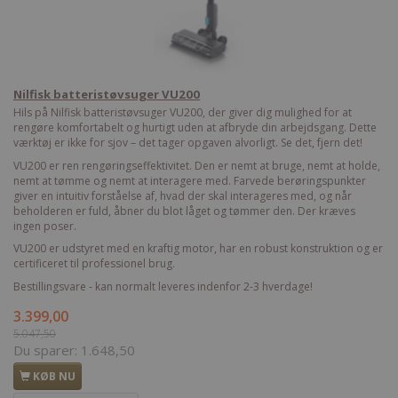
Nilfisk batteristøvsuger VU200
Hils på Nilfisk batteristøvsuger VU200, der giver dig mulighed for at
rengøre komfortabelt og hurtigt uden at afbryde din arbejdsgang. Dette
værktøj er ikke for sjov – det tager opgaven alvorligt. Se det, fjern det!
VU200 er ren rengøringseffektivitet. Den er nemt at bruge, nemt at holde,
nemt at tømme og nemt at interagere med. Farvede berøringspunkter
giver en intuitiv forståelse af, hvad der skal interageres med, og når
beholderen er fuld, åbner du blot låget og tømmer den. Der kræves
ingen poser.
VU200 er udstyret med en kraftig motor, har en robust konstruktion og er
certificeret til professionel brug.
Bestillingsvare - kan normalt leveres indenfor 2-3 hverdage!
3.399,00
5.047,50
Du sparer:
1.648,50
KØB NU