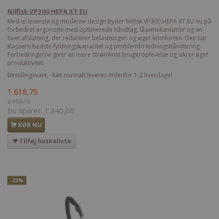
Nilfisk VP300 HEPA XT EU
Med et levende og moderne design byder Nilfisk VP300 HEPA XT EU nu på
forbedret ergonomi med optimerede håndtag, låsemekanismer og en
buet afslutning, der reducerer belastningen og øger komforten. Den har
klassens bedste fyldningskapacitet og problemfri ledningshåndtering.
Forbedringerne giver en mere strømlinet brugeroplevelse og sikrer øget
produktivitet.
Bestillingsvare - kan normalt leveres indenfor 1-2 hverdage!
1.618,75
2.958,75
Du sparer:
1.340,00
KØB NU
Tilføj huskeliste
-23%