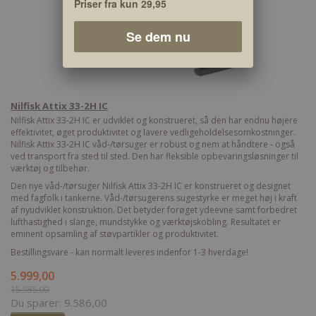
Priser fra kun 29,95
Se dem nu
Nilfisk Attix 33-2H IC
Nilfisk Attix 33-2H IC er udviklet og konstrueret, så den har endnu højere
effektivitet, øget produktivitet og lavere vedligeholdelsesomkostninger.
Nilfisk Attix 33-2H IC våd-/tørsuger er robust og nem at håndtere - også
ved transport fra sted til sted. Den har fleksible opbevaringsløsninger til
værktøj og tilbehør.
Den nye våd-/tørsuger Nilfisk Attix 33-2H IC er konstrueret og designet
med fagfolk i tankerne. Våd-/tørsugerens sugestyrke er meget høj i kraft
af nyudviklet konstruktion. Det betyder forøget ydeevne samt forbedret
lufthastighed i slange, mundstykke og værktøjskobling. Resultatet er
eminent opsamling af støvpartikler og produktivitet.
Bestillingsvare - kan normalt leveres indenfor 1-3 hverdage!
5.999,00
15.585,00
Du sparer:
9.586,00