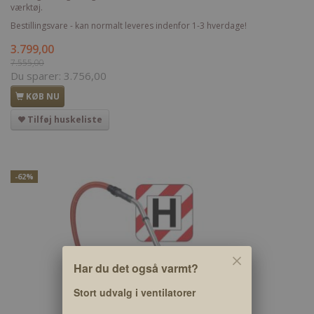
værktøj.
Bestillingsvare - kan normalt leveres indenfor 1-3 hverdage!
3.799,00
7.555,00
Du sparer:
3.756,00
KØB NU
Tilføj huskeliste
-62%
Har du det også varmt?
Stort udvalg i ventilatorer