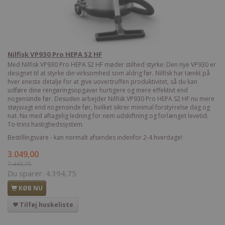
Nilfisk VP930 Pro HEPA S2 HF
Med Nilfisk VP930 Pro HEPA S2 HF møder stilhed styrke: Den nye VP930 er
designet til at styrke din virksomhed som aldrig før. Nilfisk har tænkt på
hver eneste detalje for at give uovertruffen produktivitet, så du kan
udføre dine rengøringsopgaver hurtigere og mere effektivt end
nogensinde før. Desuden arbejder Nilfisk VP930 Pro HEPA S2 HF nu mere
støjsvagt end nogensinde før, hvilket sikrer minimal forstyrrelse dag og
nat. Nu med aftagelig ledning for nem udskiftning og forlænget levetid.
To-trins hastighedssystem.
Bestillingsvare - kan normalt afsendes indenfor 2-4 hverdage!
3.049,00
7.443,75
Du sparer:
4.394,75
KØB NU
Tilføj huskeliste