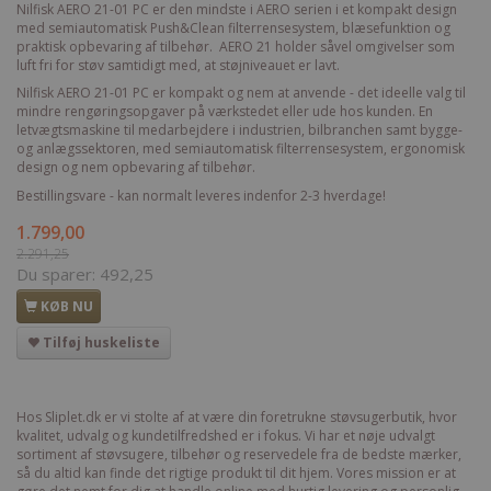
Nilfisk AERO 21-01 PC er den mindste i AERO serien i et kompakt design
med semiautomatisk Push&Clean filterrensesystem, blæsefunktion og
praktisk opbevaring af tilbehør. AERO 21 holder såvel omgivelser som
luft fri for støv samtidigt med, at støjniveauet er lavt.
Nilfisk AERO 21-01 PC er kompakt og nem at anvende - det ideelle valg til
mindre rengøringsopgaver på værkstedet eller ude hos kunden. En
letvægtsmaskine til medarbejdere i industrien, bilbranchen samt bygge-
og anlægssektoren, med semiautomatisk filterrensesystem, ergonomisk
design og nem opbevaring af tilbehør.
Bestillingsvare - kan normalt leveres indenfor 2-3 hverdage!
1.799,00
2.291,25
Du sparer:
492,25
KØB NU
Tilføj huskeliste
Hos Sliplet.dk er vi stolte af at være din foretrukne støvsugerbutik, hvor
kvalitet, udvalg og kundetilfredshed er i fokus. Vi har et nøje udvalgt
sortiment af støvsugere, tilbehør og reservedele fra de bedste mærker,
så du altid kan finde det rigtige produkt til dit hjem. Vores mission er at