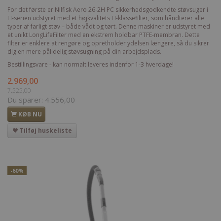
For det første er Nilfisk Aero 26-2H PC sikkerhedsgodkendte støvsuger i
H-serien udstyret med et højkvalitets H-klassefilter, som håndterer alle
typer af farligt støv – både vådt og tørt. Denne maskiner er udstyret med
et unikt LongLifeFilter med en ekstrem holdbar PTFE-membran. Dette
filter er enklere at rengøre og opretholder ydelsen længere, så du sikrer
dig en mere pålidelig støvsugning på din arbejdsplads.
Bestillingsvare - kan normalt leveres indenfor 1-3 hverdage!
2.969,00
7.525,00
Du sparer:
4.556,00
KØB NU
Tilføj huskeliste
-60%