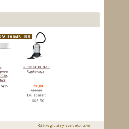
G FÅ 13% RABAT
-58%
sk
Nilfisk GD10 BACK
rposer
Rygstøvsuger
D930,
iber
74,95
3.299,00
:
7.907,50
Du sparer:
4.608,50
Gå ikke glip af nyheder, eksklusive