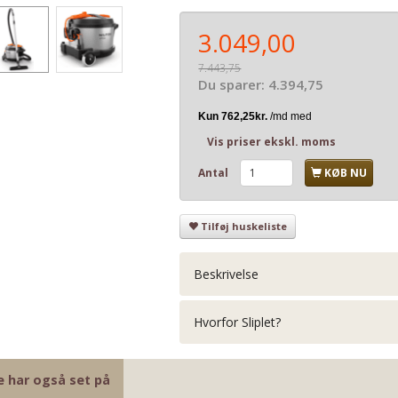
3.049,00
7.443,75
Du sparer:
4.394,75
Vis priser ekskl. moms
Antal
KØB NU
Tilføj huskeliste
Beskrivelse
Hvorfor Sliplet?
e har også set på