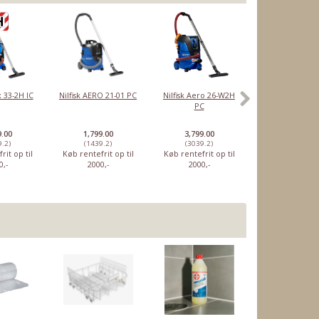
ix 33-2H IC
Nilfisk AERO 21-01 PC
Nilfisk Aero 26-W2H
Nilfisk
PC
batteristøvs
VU200
9.00
1,799.00
3,799.00
3,399.00
9.2)
(1439.2)
(3039.2)
(2719.2)
rit op til
Køb rentefrit op til
Køb rentefrit op til
Køb rentefrit o
0,-
2000,-
2000,-
2000,-
-33%
-21%