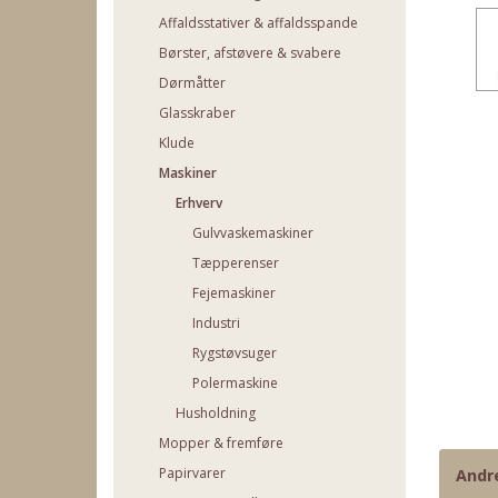
Affaldsstativer & affaldsspande
Børster, afstøvere & svabere
Dørmåtter
Glasskraber
Klude
Maskiner
Erhverv
Gulvvaskemaskiner
Tæpperenser
Fejemaskiner
Industri
Rygstøvsuger
Polermaskine
Husholdning
Mopper & fremføre
Papirvarer
Andr