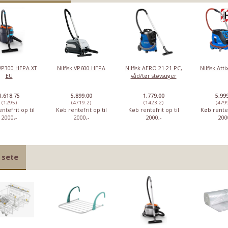
 VP300 HEPA XT
Nilfisk VP600 HEPA
Nilfisk AERO 21-21 PC,
Nilfisk Att
EU
våd/tør støvsuger
1,618.75
5,899.00
1,779.00
5,99
(1295)
(4719.2)
(1423.2)
(479
ntefrit op til
Køb rentefrit op til
Køb rentefrit op til
Køb rentef
2000,-
2000,-
2000,-
200
 sete
-50%
-62%
-45%
-23%