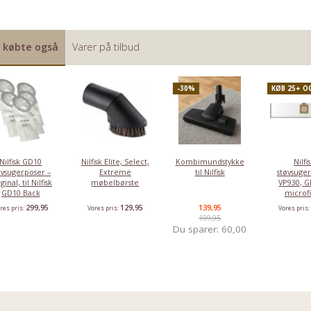
 købte også
Varer på tilbud
-30%
KØB 25+ O
Nilfisk GD10
Nilfisk Elite, Select,
Kombimundstykke
Nilfi
øvsugerposer –
Extreme
til Nilfisk
støvsuge
ginal, til Nilfisk
møbelbørste
VP930, G
GD10 Back
microf
299,95
129,95
139,95
res pris:
Vores pris:
Vores pris
199,95
Du sparer:
60,00