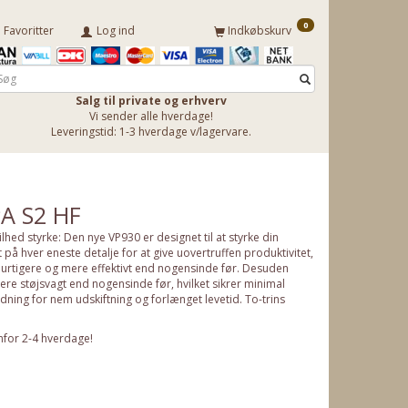
0
Favoritter
Log ind
Indkøbskurv
Salg til private og erhverv
Vi sender alle hverdage!
Leveringstid: 1-3 hverdage v/lagervare.
PA S2 HF
hed styrke: Den nye VP930 er designet til at styrke din
 på hver eneste detalje for at give uovertruffen produktivitet,
urtigere og mere effektivt end nogensinde før. Desuden
re støjsvagt end nogensinde før, hvilket sikrer minimal
edning for nem udskiftning og forlænget levetid. To-trins
nfor 2-4 hverdage!