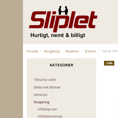
Forside
Rengøring
Maskiner
Erhverv
Nilfisk VP
-59%
KATEGORIER
Tilbud & outlet
Elektronik tilbehør
Isenkram
Rengøring
Affaldsposer
Affaldssortering