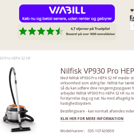
930 Pro HEPA S2 HF
Nilfisk VP930 Pro HE
Med Nilfisk VP930 Pro HEPA S2 HF møder stil
virksomhed som aldrig før. Nilfisk har tænkt
så du kan udføre dine rengøringsopgaver h
arbejder Nilfisk VP930 Pro HEPA S2 HF nu me
forstyrrelse dag og nat. Nu med aftagelig l
hastighedssystem.
Bestillingsvare - kan normalt afsendes inde
KLIK HER FOR MERE INFORMATION
Model/varenr.:
035-107420659