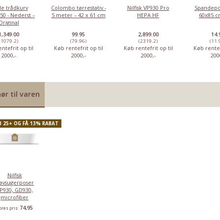
le trådkurv
Colombo tørrestativ -
Nilfisk VP930 Pro
Spandepo
50 - Nederst –
5 meter – 42 x 61 cm
HEPA HF
60x85 cm
Original
Nilfisk Aero 26-
Nilfisk Attix 33-
Nilfisk VP300
Nilfisk VP60
W2H PC
2H IC
HEPA XT EU
HEPA
1,349.00
99.95
2,899.00
14.
(1079.2)
(79.96)
(2319.2)
(11.
ntefrit op til
Køb rentefrit op til
Køb rentefrit op til
Køb rentef
3.799,00
5.999,00
1.618,75
5.899,00
2000,-
2000,-
2000,-
200
7.555,00
15.585,00
2.958,75
7.611,25
Du sparer:
Du sparer:
Du sparer:
Du sparer
3.756,00
9.586,00
1.340,00
1.712,25
ør til varen
B 25+ OG FÅ 13% RABAT
Nilfisk
tøvsugerposer
P930, GD930,
microfiber
74,95
ores pris: