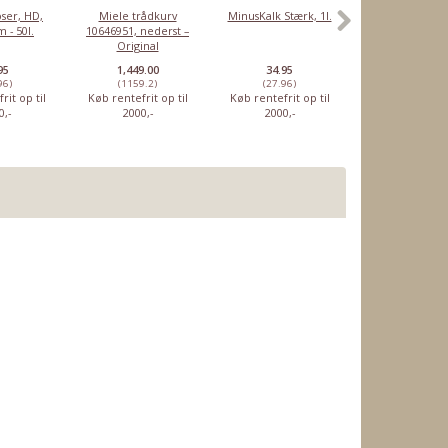
ser, HD,
Miele trådkurv
MinusKalk Stærk, 1l.
Rensetabletter
 - 50l.
10646951, nederst –
Sage
Original
espressomaski
0
Nilfisk
Nilfisk AERO 21-
10 stk
batteristøvsuger
01 PC
95
1,449.00
34.95
46.95
VU200
96)
(1159.2)
(27.96)
(37.56)
rit op til
Køb rentefrit op til
Køb rentefrit op til
Køb rentefrit o
3.399,00
1.799,00
0,-
2000,-
2000,-
2000,-
5.047,50
2.291,25
:
Du sparer:
Du sparer:
1.648,50
492,25