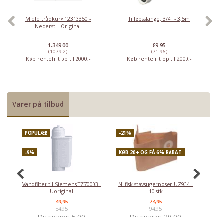
Miele trådkurv 12313350 -
Tilløbsslange, 3/4" - 3,5m
Nederst – Original
1,349.00
89.95
(1079.2)
(71.96)
Køb rentefrit op til 2000,-
Køb rentefrit op til 2000,-
Varer på tilbud
POPULÆR
-21%
P
-9%
KØB 20+ OG FÅ 6% RABAT
-
Vandfilter til Siemens TZ70003 -
Nilfisk støvsugerposer UZ934 -
Uoriginal
10 stk
49,95
74,95
54,95
94,95
Du sparer:
5,00
Du sparer:
20,00