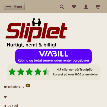
Skifte navigation
Menu
0
Indkøbskurv
Log ind