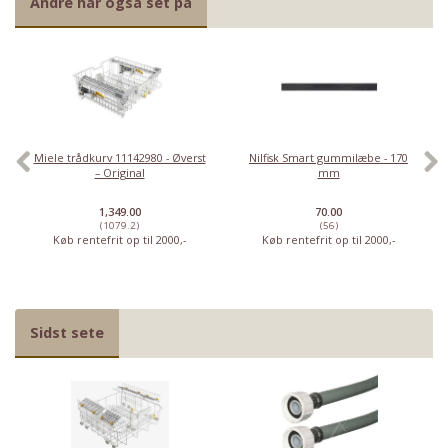
Andre har også set på
Miele trådkurv 11142980 - Øverst
Nilfisk Smart gummilæbe - 170
– Original
mm
1,349.00
70.00
(1079.2)
(56)
Køb rentefrit op til 2000,-
Køb rentefrit op til 2000,-
Sidst sete