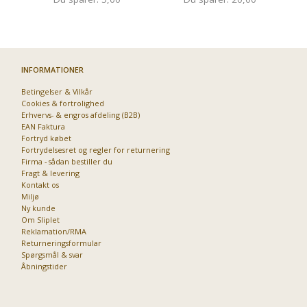
INFORMATIONER
Betingelser & Vilkår
Cookies & fortrolighed
Erhvervs- & engros afdeling (B2B)
EAN Faktura
Fortryd købet
Fortrydelsesret og regler for returnering
Firma - sådan bestiller du
Fragt & levering
Kontakt os
Miljø
Ny kunde
Om Sliplet
Reklamation/RMA
Returneringsformular
Spørgsmål & svar
Åbningstider