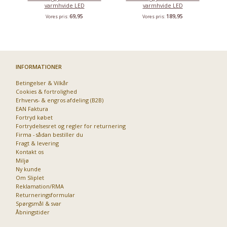
varmhvide LED
varmhvide LED
69,95
189,95
Vores pris:
Vores pris:
INFORMATIONER
Betingelser & Vilkår
Cookies & fortrolighed
Erhvervs- & engros afdeling (B2B)
EAN Faktura
Fortryd købet
Fortrydelsesret og regler for returnering
Firma - sådan bestiller du
Fragt & levering
Kontakt os
Miljø
Ny kunde
Om Sliplet
Reklamation/RMA
Returneringsformular
Spørgsmål & svar
Åbningstider