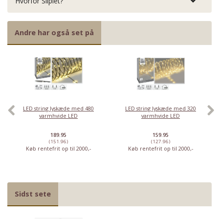
Hvorfor Sliplet?
Andre har også set på
LED string lyskæde med 480
LED string lyskæde med 320
varmhvide LED
varmhvide LED
189.95
159.95
(151.96)
(127.96)
Køb rentefrit op til 2000,-
Køb rentefrit op til 2000,-
Sidst sete