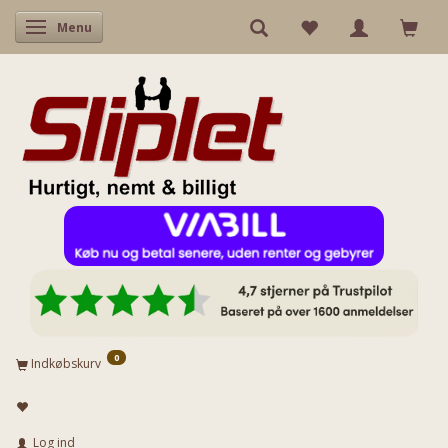
Skifte navigation
Menu
0
Indkøbskurv
Log ind