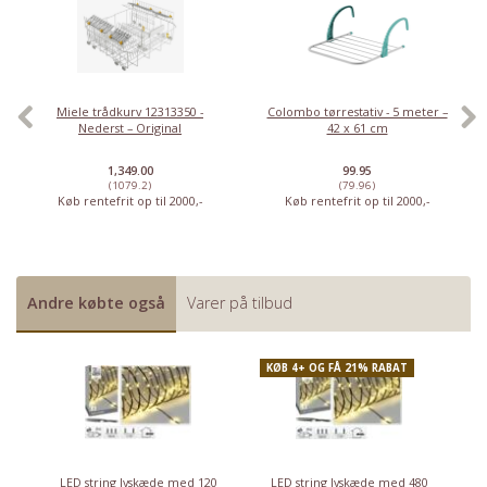
Miele trådkurv 12313350 -
Colombo tørrestativ - 5 meter –
Nederst – Original
42 x 61 cm
1,349.00
99.95
(1079.2)
(79.96)
Køb rentefrit op til 2000,-
Køb rentefrit op til 2000,-
Andre købte også
Varer på tilbud
KØB 4+ OG FÅ 21% RABAT
LED string lyskæde med 120
LED string lyskæde med 480