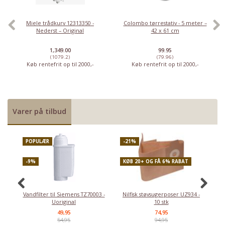
Miele trådkurv 12313350 -
Colombo tørrestativ - 5 meter –
Nederst – Original
42 x 61 cm
1,349.00
99.95
(1079.2)
(79.96)
Køb rentefrit op til 2000,-
Køb rentefrit op til 2000,-
Varer på tilbud
POPULÆR
-21%
P
-9%
KØB 20+ OG FÅ 6% RABAT
-
Vandfilter til Siemens TZ70003 -
Nilfisk støvsugerposer UZ934 -
Uoriginal
10 stk
49,95
74,95
54,95
94,95