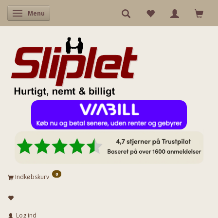
Skifte navigation
Menu
0
Indkøbskurv
Log ind