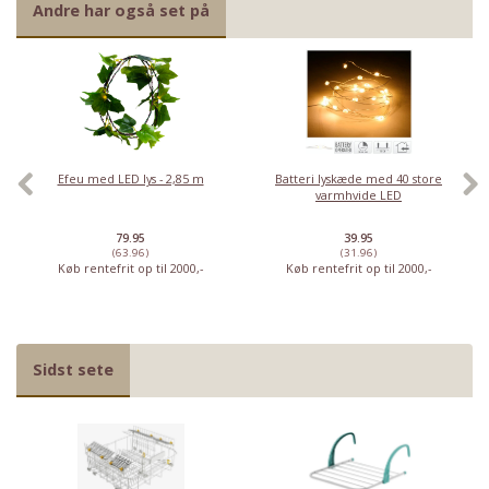
Andre har også set på
Efeu med LED lys - 2,85 m
Batteri lyskæde med 40 store
varmhvide LED
79.95
39.95
(63.96)
(31.96)
Køb rentefrit op til 2000,-
Køb rentefrit op til 2000,-
Sidst sete