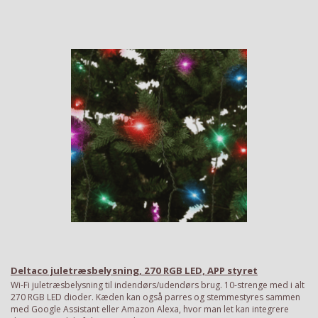
Deltaco juletræsbelysning, 270 RGB LED, APP styret
Wi-Fi juletræsbelysning til indendørs/udendørs brug. 10-strenge med i alt
270 RGB LED dioder. Kæden kan også parres og stemmestyres sammen
med Google Assistant eller Amazon Alexa, hvor man let kan integrere