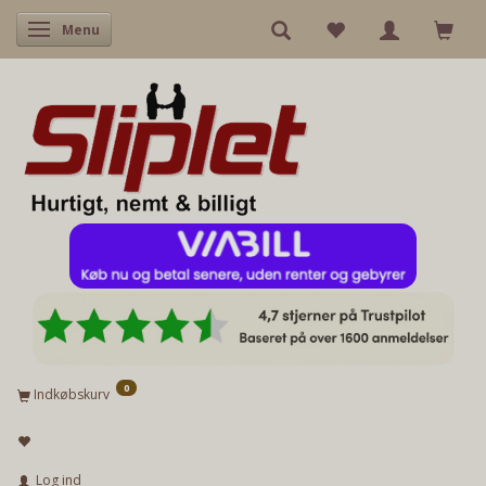
Skifte navigation
Menu
0
Indkøbskurv
Log ind