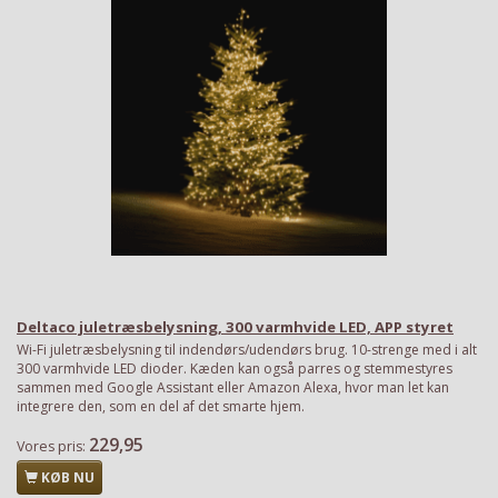
Deltaco juletræsbelysning, 300 varmhvide LED, APP styret
Wi-Fi juletræsbelysning til indendørs/udendørs brug. 10-strenge med i alt
300 varmhvide LED dioder. Kæden kan også parres og stemmestyres
sammen med Google Assistant eller Amazon Alexa, hvor man let kan
integrere den, som en del af det smarte hjem.
Har du det også varmt?
229,95
Vores pris:
Stort udvalg i ventilatorer
KØB NU
Priser fra kun 29,95