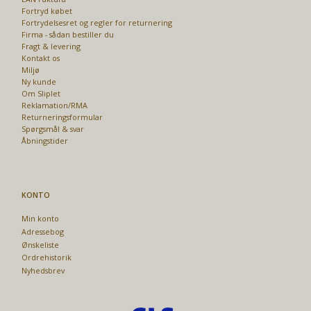
Fortryd købet
Fortrydelsesret og regler for returnering
Firma - sådan bestiller du
Fragt & levering
Kontakt os
Miljø
Ny kunde
Om Sliplet
Reklamation/RMA
Returneringsformular
Spørgsmål & svar
Åbningstider
KONTO
Min konto
Adressebog
Ønskeliste
Ordrehistorik
Nyhedsbrev