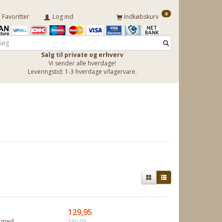
0
Favoritter
Log ind
Indkøbskurv
Salg til private og erhverv
Vi sender alle hverdage!
Leveringstid: 1-3 hverdage v/lagervare.
129,95
k med
159,95