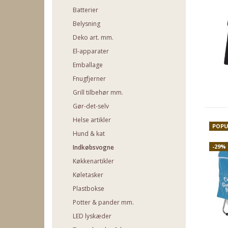
Batterier
Belysning
Deko art. mm.
El-apparater
Emballage
Fnugfjerner
Grill tilbehør mm.
Gør-det-selv
Helse artikler
POPU
Hund & kat
-29%
Indkøbsvogne
Køkkenartikler
Køletasker
Plastbokse
Potter & pander mm.
LED lyskæder