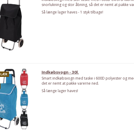
snorlukning og stor åbning, så det er nemt at pakke va
Så længe lager haves - 1 styk tilbage!
Indkøbsvogn - 30l.
LÆR
Smart indkøbsvogn med taske i 600D polyester og med
det er nemt at pakke varerne ned.
Så længe lager haves!