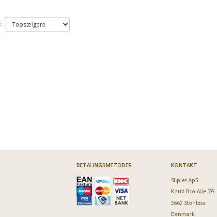
:
BETALINGSMETODER
KONTAKT
Sliplet ApS
Knud Bro Alle 7G
3660 Stenløse
Danmark