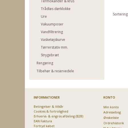
Termokander & krus
Trådløs dørklokke
Sortering
Ure
Vakuumposer
Vandfiltrering
Vasketøjskurve
Tørrerstativ mm.
Strygebræt
Rengøring
Tilbehør & reservedele
INFORMATIONER
KONTO
Betingelser & Vilkår
Min konto
Cookies & fortrolighed
Adressebog
Erhvervs- & engros afdeling (B2B)
Ønskeliste
EAN Faktura
Ordrehistorik
Fortryd købet