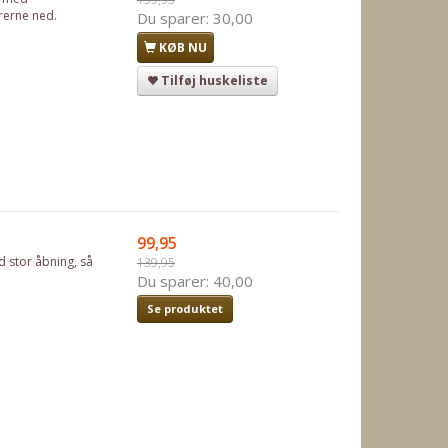
rerne ned.
Du sparer:
30,00
KØB NU
Tilføj huskeliste
99,95
 stor åbning, så
139,95
Du sparer:
40,00
Se produktet