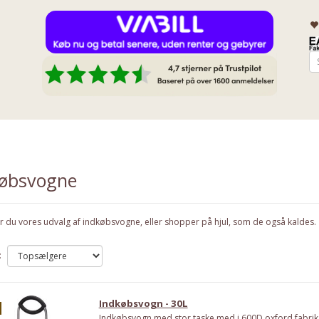
købsvogne
r du vores udvalg af indkøbsvogne, eller shopper på hjul, som de også kaldes.
:
Indkøbsvogn - 30L
Indkøbsvogn med stor taske med i 600D oxford fabri