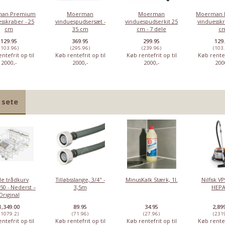
an Premium
Moerman
Moerman
Moerman 
sskraber - 25
vinduespudsersæt -
vinduespudserkit 25
vinduesskr
cm
35 cm
cm - 7 dele
c
129.95
369.95
299.95
129
(103.96)
(295.96)
(239.96)
(103
ntefrit op til
Køb rentefrit op til
Køb rentefrit op til
Køb rentef
2000,-
2000,-
2000,-
200
 sete
Moerman Flex
Moerman
Moerman
Moerman
gummi, soft -
Premium
clickskraber
vinduespudse
le trådkurv
Tilløbsslange, 3/4" -
MinusKalk Stærk, 1l.
Nilfisk V
105 cm
vinduesskraber
- 25 cm
50 - Nederst –
3,5m
HEPA
- 25 cm
Original
1,349.00
89.95
34.95
2,89
44,95
129,95
34,95
359
Vores pris:
Vores pris:
Vores pris:
Vores pris:
(1079.2)
(71.96)
(27.96)
(231
ntefrit op til
Køb rentefrit op til
Køb rentefrit op til
Køb rentef