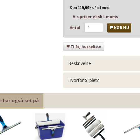
Vis priser ekskl. moms
Antal
KØB NU
Tilføj huskeliste
Beskrivelse
Hvorfor Sliplet?
e har også set på