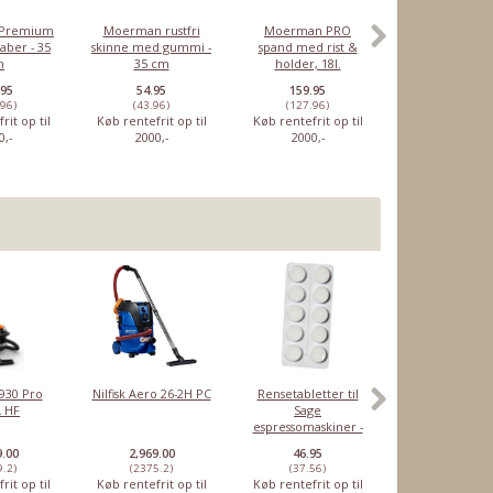
Premium
Moerman rustfri
Moerman PRO
Moerman pre
aber - 35
skinne med gummi -
spand med rist &
indvaskerbetræ
m
35 cm
holder, 18l.
cm
.95
54.95
159.95
99.95
.96)
(43.96)
(127.96)
(79.96)
rit op til
Køb rentefrit op til
Køb rentefrit op til
Køb rentefrit o
0,-
2000,-
2000,-
2000,-
Moerman
Moerman
Moerman
Moerm
rsæt
Premium
blade til
standard T-bar,
Premi
P930 Pro
Nilfisk Aero 26-2H PC
Rensetabletter til
Miele trådk
vinduesskraber
clickskraber
15 cm
vinduessk
 HF
Sage
10646951, nede
- 35 cm
- 45 c
espressomaskiner -
Original
10 stk
9.00
2,969.00
46.95
1,449.00
,95
129,95
21,95
36,95
1
Vores pris:
Vores pris:
Vores pris:
Vores pris:
9.2)
(2375.2)
(37.56)
(1159.2)
rit op til
Køb rentefrit op til
Køb rentefrit op til
Køb rentefrit o