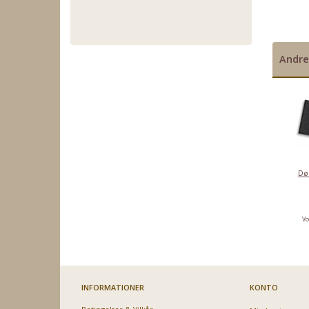
2000,-
2000,-
2000,-
Andre
Dø
Vo
INFORMATIONER
KONTO