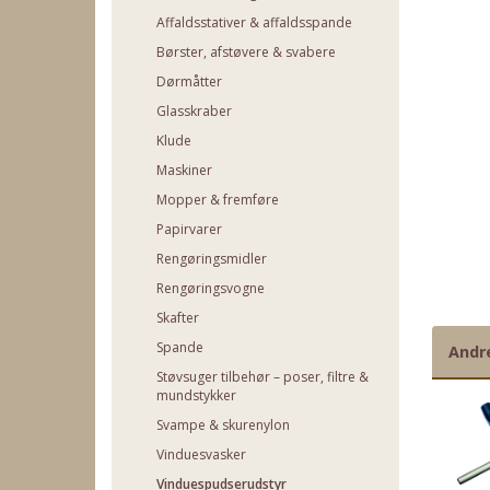
Affaldsstativer & affaldsspande
Børster, afstøvere & svabere
Dørmåtter
Glasskraber
Klude
Maskiner
Mopper & fremføre
Papirvarer
Rengøringsmidler
Rengøringsvogne
Skafter
Spande
Andr
Støvsuger tilbehør – poser, filtre &
mundstykker
Svampe & skurenylon
Vinduesvasker
Vinduespudserudstyr