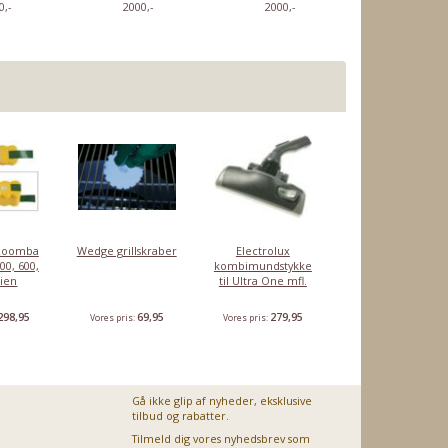
0,-
2000,-
2000,-
2000,-
l Roomba
Wedge grillskraber
Electrolux
00, 600,
kombimundstykke
rien
til Ultra One mfl.
298,95
69,95
279,95
Vores pris:
Vores pris:
Gå ikke glip af nyheder, eksklusive
tilbud og rabatter.
Tilmeld dig vores nyhedsbrev som