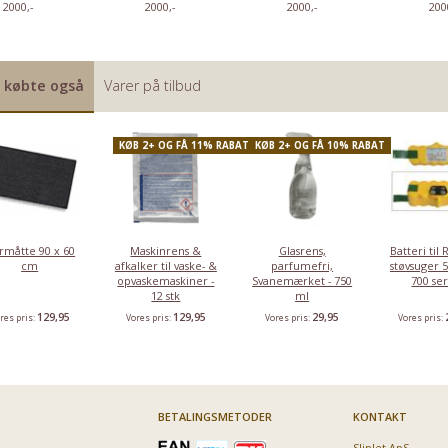
2000,-
2000,-
2000,-
200
 købte også
Varer på tilbud
KØB 2+ OG FÅ 11% RABAT
KØB 2+ OG FÅ 10% RABAT
rmåtte 90 x 60
Maskinrens &
Glasrens,
Batteri ti
cm
afkalker til vaske- &
parfumefri,
støvsuger 5
opvaskemaskiner -
Svanemærket - 750
700 se
12 stk
ml
129,95
129,95
29,95
res pris:
Vores pris:
Vores pris:
Vores pris:
BETALINGSMETODER
KONTAKT
Sliplet ApS