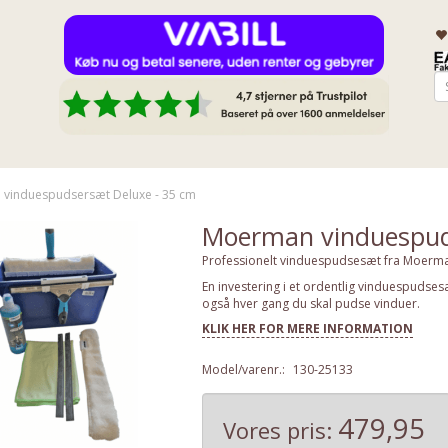
vinduespudsersæt Deluxe - 35 cm
Moerman vinduespud
Professionelt vinduespudsesæt fra Moerman 
En investering i et ordentlig vinduespudses
også hver gang du skal pudse vinduer.
KLIK HER FOR MERE INFORMATION
Model/varenr.:
130-25133
479,95
Vores pris: