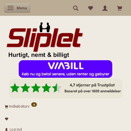
Skifte navigation
Menu
0
Indkøbskurv
Log ind