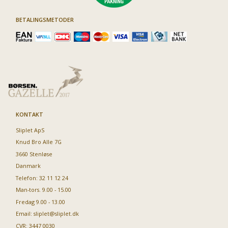
BETALINGSMETODER
KONTAKT
Sliplet ApS
Knud Bro Alle 7G
3660 Stenløse
Danmark
Telefon: 32 11 12 24
Man-tors. 9.00 - 15.00
Fredag 9.00 - 13.00
Email:
sliplet@sliplet.dk
CVR: 3447 0030