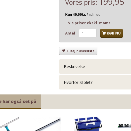
199,95
Vores pris:
Vis priser ekskl. moms
Antal
KØB NU
Tilføj huskeliste
Beskrivelse
Hvorfor Sliplet?
e har også set på