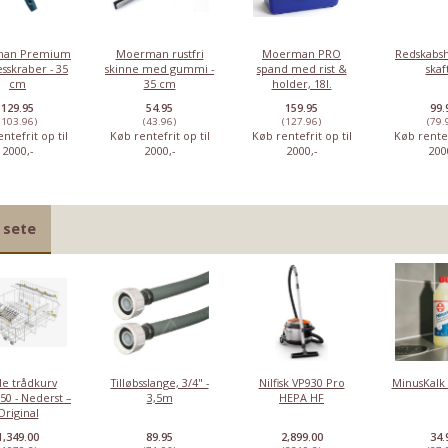
an Premium
Moerman rustfri
Moerman PRO
Redskabsh
sskraber - 35
skinne med gummi -
spand med rist &
skaf
cm
35 cm
holder, 18l.
129.95
54.95
159.95
99.
(103.96)
(43.96)
(127.96)
(79.
ntefrit op til
Køb rentefrit op til
Køb rentefrit op til
Køb rentef
2000,-
2000,-
2000,-
200
 sete
Moerman Flex
Moerman
Moerman
Moerman
gummi, soft -
Premium
vinduespudsersæt
clickskrabe
105 cm
vinduesskraber
Deluxe - 35 cm
le trådkurv
Tilløbsslange, 3/4" -
Nilfisk VP930 Pro
MinusKalk 
- 25 cm
50 - Nederst –
3,5m
HEPA HF
Original
44,95
129,95
479,95
34,
Vores pris:
Vores pris:
Vores pris:
Vores pris:
1,349.00
89.95
2,899.00
34.