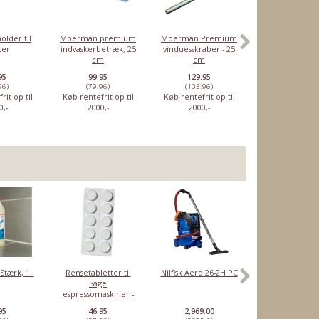
older til
Moerman premium
Moerman Premium
Moerman
ter
indvaskerbetræk, 25
vinduesskraber - 25
vinduespudser
cm
cm
25 cm
95
99.95
129.95
359.95
96)
(79.96)
(103.96)
(287.96)
rit op til
Køb rentefrit op til
Køb rentefrit op til
Køb rentefrit o
0,-
2000,-
2000,-
2000,-
Moerman
Moerman
Moerman
Moerm
r
vinduespudsersæt
Premium
blade til
standard T
- 25 cm
vinduesskraber
clickskraber
15 c
Stærk, 1l.
Rensetabletter til
Nilfisk Aero 26-2H PC
Miele trådk
- 35 cm
Sage
10646951, nede
espressomaskiner -
Original
95
359,95
129,95
21,95
3
Vores pris:
Vores pris:
Vores pris:
Vores pris:
10 stk
95
46.95
2,969.00
1,449.00