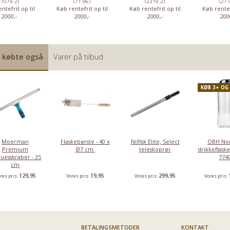
(1079.2)
(71.96)
(2319.2)
(27.
ntefrit op til
Køb rentefrit op til
Køb rentefrit op til
Køb rentef
2000,-
2000,-
2000,-
200
 købte også
Varer på tilbud
KØB 3+ OG
Moerman
Flaskebørste - 40 x
Nilfisk Elite, Select
OBH Nor
Premium
Ø7 cm.
teleskoprør
drikkeflaske
duesskraber - 35
774
cm
129,95
19,95
299,95
res pris:
Vores pris:
Vores pris:
Vores pris:
BETALINGSMETODER
KONTAKT