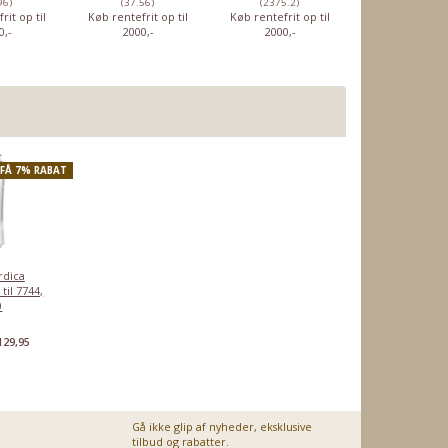
96)
(37.56)
(2375.2)
(1159.2)
rit op til
Køb rentefrit op til
Køb rentefrit op til
Køb rentefrit o
0,-
2000,-
2000,-
2000,-
 FÅ 7% RABAT
dica
 til 7744,
0
129,95
Gå ikke glip af nyheder, eksklusive
tilbud og rabatter.