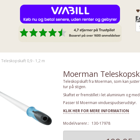
eleskopskaft 0,9 - 1,2 m
Moerman Teleskopska
Teleskopskaft fra Moerman, som kan justere
tur på stigen.
Skaftet er fremstillet i let aluminium og m
Passer til Moerman vinduespudserudstyr.
KLIK HER FOR MERE INFORMATION
Model/varenr.:
130-17978