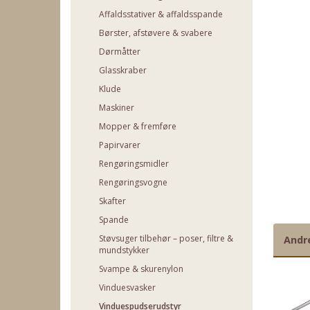
Affaldsstativer & affaldsspande
Børster, afstøvere & svabere
Dørmåtter
Glasskraber
Klude
Maskiner
Mopper & fremføre
Papirvarer
Rengøringsmidler
Rengøringsvogne
Skafter
Spande
Støvsuger tilbehør – poser, filtre &
Andr
mundstykker
Svampe & skurenylon
Vinduesvasker
Vinduespudserudstyr