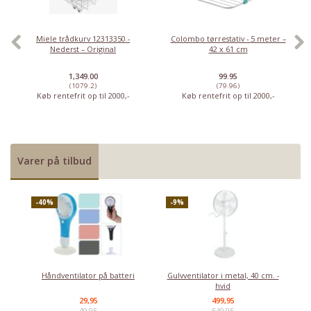
Miele trådkurv 12313350 -
Colombo tørrestativ - 5 meter –
Nederst – Original
42 x 61 cm
1,349.00
99.95
(1079.2)
(79.96)
Køb rentefrit op til 2000,-
Køb rentefrit op til 2000,-
Varer på tilbud
-40%
-9%
Håndventilator på batteri
Gulvventilator i metal, 40 cm. -
hvid
29,95
499,95
49,95
549,95