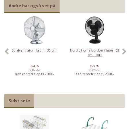
Andre har også set på
Bordventilator i krom - 30 cm.
Nordic home bordventilator - 28
cm. - sort
394.95
159.95
(315.96)
(127.96)
Køb rentefrit op til 2000,-
Køb rentefrit op til 2000,-
Sidst sete