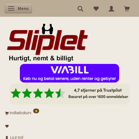
Skifte navigation
Menu
0
Indkøbskurv
Log ind