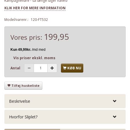
Kampagnevare - så længe lager haves!
KLIK HER FOR MERE INFORMATION
Model/varenr.:
120-FT532
199,95
Vores pris:
Vis priser ekskl. moms
Antal
KØB NU
Tilføj huskeliste
Beskrivelse
Hvorfor Sliplet?