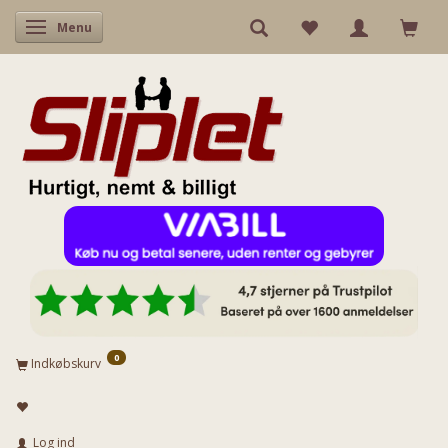
Skifte navigation
Menu
0
Indkøbskurv
Log ind