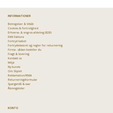
INFORMATIONER
Betingelser & Vilkår
Cookies & fortrolighed
Erhvervs- & engros afdeling (B2B)
EAN Faktura
Fortryd købet
Fortrydelsesret og regler for returnering
Firma - sådan bestiller du
Fragt & levering
Kontakt os
Miljø
Ny kunde
Om Sliplet
Reklamation/RMA
Returneringsformular
Spørgsmål & svar
Åbningstider
KONTO