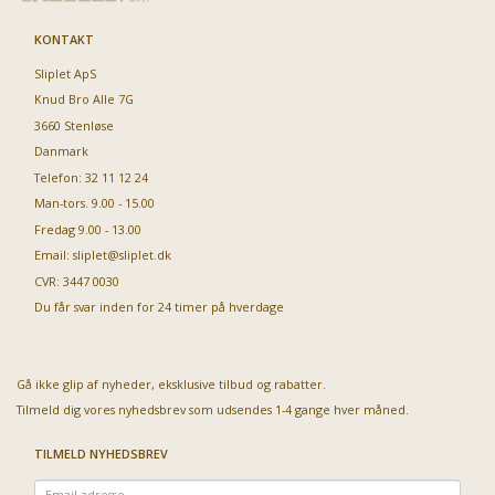
KONTAKT
Sliplet ApS
Knud Bro Alle 7G
3660 Stenløse
Danmark
Telefon: 32 11 12 24
Man-tors. 9.00 - 15.00
Fredag 9.00 - 13.00
Email:
sliplet@sliplet.dk
CVR: 3447 0030
Du får svar inden for 24 timer på hverdage
Gå ikke glip af nyheder, eksklusive tilbud og rabatter.
Tilmeld dig vores nyhedsbrev som udsendes 1-4 gange hver måned.
TILMELD NYHEDSBREV
Email-