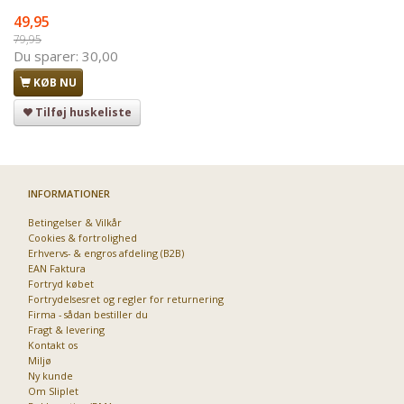
49,95
79,95
Du sparer:
30,00
KØB NU
Tilføj huskeliste
INFORMATIONER
Betingelser & Vilkår
Cookies & fortrolighed
Erhvervs- & engros afdeling (B2B)
EAN Faktura
Fortryd købet
Fortrydelsesret og regler for returnering
Firma - sådan bestiller du
Fragt & levering
Kontakt os
Miljø
Ny kunde
Om Sliplet