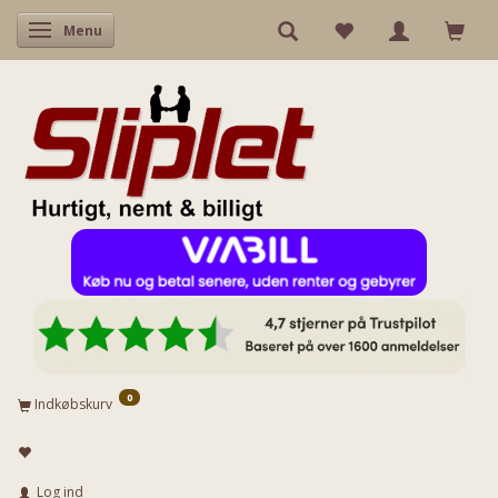
Skifte navigation
Menu
0
Indkøbskurv
Log ind