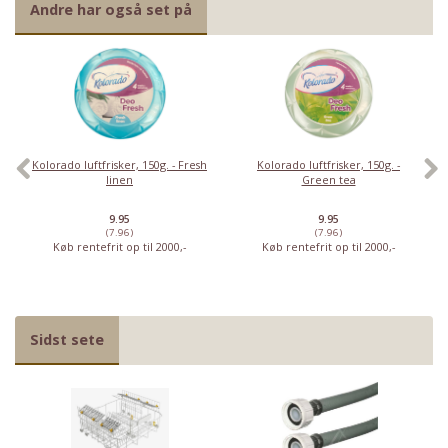
Andre har også set på
Kolorado luftfrisker, 150g. - Fresh
Kolorado luftfrisker, 150g. -
linen
Green tea
9.95
9.95
(7.96)
(7.96)
Køb rentefrit op til 2000,-
Køb rentefrit op til 2000,-
Sidst sete
Har du det også varmt?