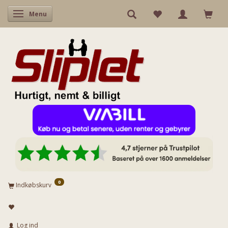
Skifte navigation
Menu
0
Indkøbskurv
Log ind