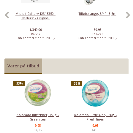
Stort udvalg i ventilatorer
Priser fra kun 29,95
Miele trådkurv 12313350 -
Tilløbsslange, 3/4" - 3,5m
Nederst – Original
Se dem nu
1,349.00
89.95
(1079.2)
(71.96)
Køb rentefrit op til 2000,-
Køb rentefrit op til 2000,-
Varer på tilbud
-33%
-33%
Kolorado luftfrisker, 150g. -
Kolorado luftfrisker, 150g. -
Green tea
Fresh linen
9,95
9,95
14,95
14,95