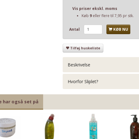
Vis priser ekskl. moms
Køb
9
eller flere til
7,95
pr stk.
Antal
KØB NU
Tilføj huskeliste
Beskrivelse
Hvorfor Sliplet?
e har også set på