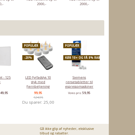
40
- 6 tab.
opvaskemaskine
citrus - 750 ml
Cotton - 3
0,-
2000,-
2000,-
2000,-
- Fresh mint
95
29,95
8,95
19,95
2
Vores pris:
Vores pris:
Vores pris:
Vores pris:
POPULÆR
POPULÆR
-20%
KØB 10+ OG FÅ 8% RABAT
t - 125
LED fyrfadslys 10
Siemens
e
styk med
rensetabletter til
fjernbetjening
espressomaskiner
49,95
99,95
59,95
:
Vores pris:
124,95
Du sparer:
25,00
Gå ikke glip af nyheder, eksklusive
tilbud og rabatter.