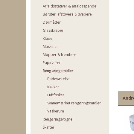
Affaldsstativer & affaldsspande
Børster, afstøvere & svabere
Dørmåtter
Glasskraber
Klude
Maskiner
Mopper & fremføre
Papirvarer
Rengøringsmidler
Badeværelse
Køkken
Luftfrisker
Andr
Svanemærket rengøringsmidler
Vaskerum
Rengøringsvogne
Skafter