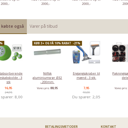
opvaskemaskine
til
20 x 30 cm - 
2000,-
2000,-
2000,-
200
- Citrus
opvaskemaskiner
stk
8,95
24,95
79,95
14,
Vores pris:
Vores pris:
Vores pris:
Vores pris:
 købte også
Varer på tilbud
2%
KØB 3+ OG FÅ 10% RABAT
-21%
tabsorberende
Nilfisk
Engangsskraber til
Pakningssæ
eskabsbolde - 3
aluminiumsrør Ø32
mænd - 3 stk.
del
stk
- 200mm.
16,95
88,95
7,95
Vores pris:
Vores pris
24,95
10,00
 sparer:
8,00
Du sparer:
2,05
BETALINGSMETODER
KONTAKT