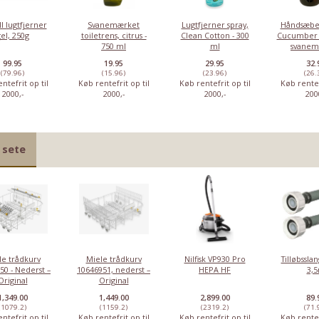
l lugtfjerner
Svanemærket
Lugtfjerner spray,
Håndsæbe,
el, 250g
toiletrens, citrus -
Clean Cotton - 300
Cucumber -
750 ml
ml
svanem
99.95
19.95
29.95
32.
(79.96)
(15.96)
(23.96)
(26.
ntefrit op til
Køb rentefrit op til
Køb rentefrit op til
Køb rentef
2000,-
2000,-
2000,-
200
 sete
16% RABAT
KØB 4+ OG FÅ 6% RABAT
le trådkurv
Miele trådkurv
Nilfisk VP930 Pro
Tilløbsslan
50 - Nederst –
10646951, nederst –
HEPA HF
3,
Original
Original
1,349.00
1,449.00
2,899.00
89.
Brilly duftfrisker
MinusKalk
Siemens
Universale
(1079.2)
(1159.2)
(2319.2)
(71.
ens
til
Badspray
rengøringsmiddel
rengøringsser
ntefrit op til
Køb rentefrit op til
Køb rentefrit op til
Køb rentef