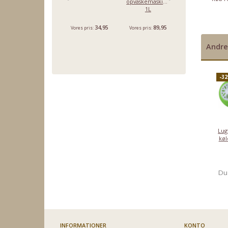
opvaskemaskiner
- 6 tab.
2000,-
2000,-
2000,-
1L
34,95
89,95
29,95
Vores pris:
Vores pris:
Vores pris:
Andre
-3
Lug
køl
Du
INFORMATIONER
KONTO