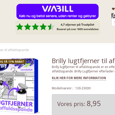
rner til affaldsspande
Brilly lugtfjerner til 
OG FÅ 11% RABAT
Brilly lugtfjerner til affaldsspande er en eff
affaldsspande. Brilly Lugtfjerner efterlader
KLIK HER FOR MERE INFORMATION
Model/varenr.:
130-23030
8,95
Vores pris: