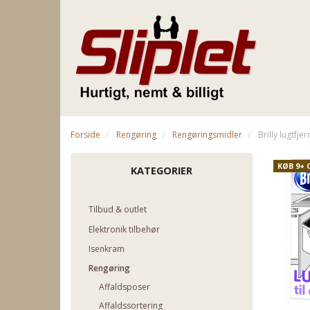
Forside
Rengøring
Rengøringsmidler
Brilly lugtfje
KØB 9+ 
KATEGORIER
Tilbud & outlet
Elektronik tilbehør
Isenkram
Rengøring
Affaldsposer
Affaldssortering