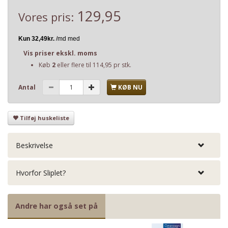
129,95
Vores pris:
Vis priser ekskl. moms
Køb
2
eller flere til
114,95
pr stk.
Antal
KØB NU
Tilføj huskeliste
Beskrivelse
Hvorfor Sliplet?
Andre har også set på