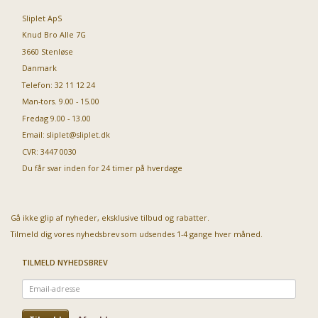
Sliplet ApS
Knud Bro Alle 7G
3660 Stenløse
Danmark
Telefon: 32 11 12 24
Man-tors. 9.00 - 15.00
Fredag 9.00 - 13.00
Email:
sliplet@sliplet.dk
CVR: 3447 0030
Du får svar inden for 24 timer på hverdage
Gå ikke glip af nyheder, eksklusive tilbud og rabatter.
Tilmeld dig vores nyhedsbrev som udsendes 1-4 gange hver måned.
TILMELD NYHEDSBREV
Email-
adresse