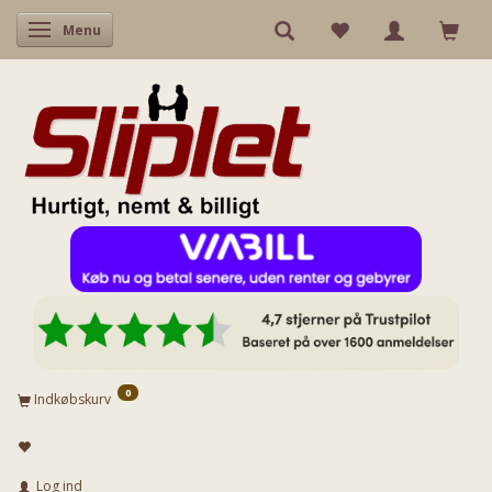
Skifte navigation
Menu
0
Indkøbskurv
Log ind