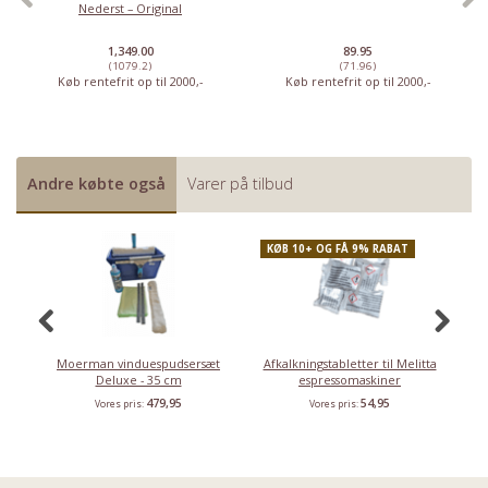
Nederst – Original
1,349.00
89.95
(1079.2)
(71.96)
Køb rentefrit op til 2000,-
Køb rentefrit op til 2000,-
Andre købte også
Varer på tilbud
KØB 10+ OG FÅ 9% RABAT
Moerman vinduespudsersæt
Afkalkningstabletter til Melitta
Deluxe - 35 cm
espressomaskiner
un
479,95
54,95
Vores pris:
Vores pris: