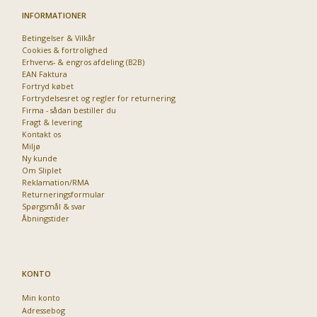
INFORMATIONER
Betingelser & Vilkår
Cookies & fortrolighed
Erhvervs- & engros afdeling (B2B)
EAN Faktura
Fortryd købet
Fortrydelsesret og regler for returnering
Firma - sådan bestiller du
Fragt & levering
Kontakt os
Miljø
Ny kunde
Om Sliplet
Reklamation/RMA
Returneringsformular
Spørgsmål & svar
Åbningstider
KONTO
Min konto
Adressebog