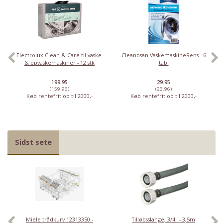
Electrolux Clean & Care til vaske-
Cleanosan VaskemaskineRens - 6
& opvaskemaskiner - 12 stk
tab.
199.95
29.95
(159.96)
(23.96)
Køb rentefrit op til 2000,-
Køb rentefrit op til 2000,-
Sidst sete
Miele trådkurv 12313350 -
Tilløbsslange, 3/4" - 3,5m