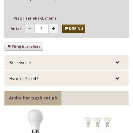
Vis priser ekskl. moms
Antal
KØB NU
Tilføj huskeliste
Beskrivelse
Hvorfor Sliplet?
Andre har også set på