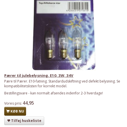
Har du det også varmt?
Stort udvalg i ventilatorer
Priser fra kun 29,95
Se dem nu
Pærer til julebelysning, E10, 3W, 34V
Pære til Pærer. E10-fatning. Standardudskiftning ved defekt belysning. Se
kompatibilitetslisten for korrekt model.
Bestillingsvare - kan normalt afsendes indenfor 2-3 hverdage!
44,95
Vores pris:
KØB NU
Tilføj huskeliste