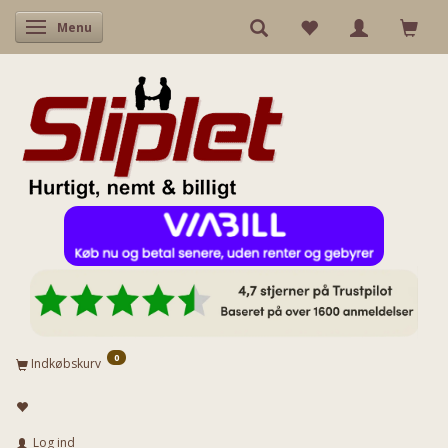
Skifte navigation
Menu
0
Indkøbskurv
Log ind