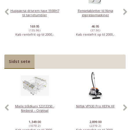
Husqvarna drivrem type 1938H7
Rensetabletter til Ninja
til tørretumbler
espressomaskiner
169.95
46.95
(135.96)
(37.56)
Køb rentefrit op til 2000,-
Køb rentefrit op til 2000,-
Sidst sete
Har du det også varmt?
Stort udvalg i ventilatorer
Priser fra kun 29,95
Miele trådkurv 12313350 -
Nilfisk VP930 Pro HEPA HF
Se dem nu
Nederst – Original
1,349.00
2,899.00
(1079.2)
(2319.2)
Køb rentefrit op til 2000,-
Køb rentefrit op til 2000,-