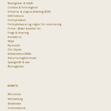
Betingelser & Vilkår
Cookies & fortrolighed
Erhvervs- & engros afdeling (B2B)
EAN Faktura
Fortryd købet
Fortrydelsesret og regler for returnering
Firma - sådan bestiller du
Fragt & levering
Kontakt os
Miljø
Ny kunde
Om Sliplet
Reklamation/RMA
Returneringsformular
Spørgsmål & svar
Åbningstider
KONTO
Min konto
Adressebog
Ønskeliste
Ordrehistorik