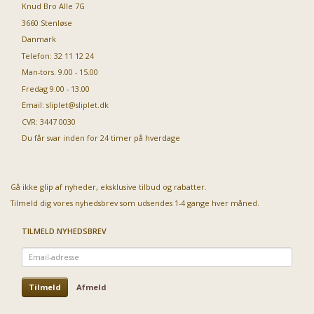
Knud Bro Alle 7G
3660 Stenløse
Danmark
Telefon: 32 11 12 24
Man-tors. 9.00 - 15.00
Fredag 9.00 - 13.00
Email:
sliplet@sliplet.dk
CVR: 3447 0030
Du får svar inden for 24 timer på hverdage
Gå ikke glip af nyheder, eksklusive tilbud og rabatter.
Tilmeld dig vores nyhedsbrev som udsendes 1-4 gange hver måned.
TILMELD NYHEDSBREV
Email-
adresse
Tilmeld
Afmeld