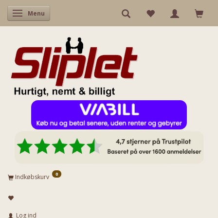
Skifte navigation
Menu
0
Indkøbskurv
Log ind