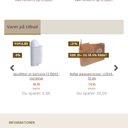
Varer på tilbud
POPULÆR
-21%
P
-9%
KØB 20+ OG FÅ 6% RABAT
-
Vandfilter til Siemens TZ70003 -
Nilfisk støvsugerposer UZ934 -
Uoriginal
10 stk
49,95
74,95
54,95
94,95
Du sparer:
5,00
Du sparer:
20,00
INFORMATIONER