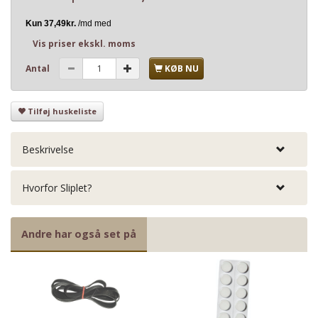
Vis priser ekskl. moms
Antal
KØB NU
Tilføj huskeliste
Beskrivelse
Hvorfor Sliplet?
Andre har også set på