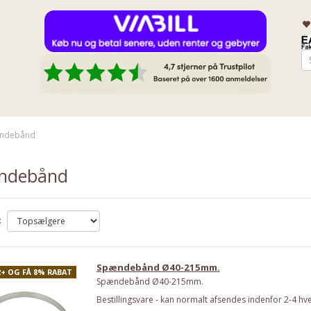
ndebånd
ndebånd
:
Spændebånd Ø40-215mm.
2+ OG FÅ 8% RABAT
Spændebånd Ø40-215mm.
Bestillingsvare - kan normalt afsendes indenfor 2-4 hv