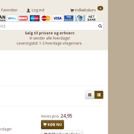
0
Favoritter
Log ind
Indkøbskurv
Salg til private og erhverv
Vi sender alle hverdage!
Leveringstid: 1-3 hverdage v/lagervare.
24,95
Vores pris:
KØB NU
erdage!