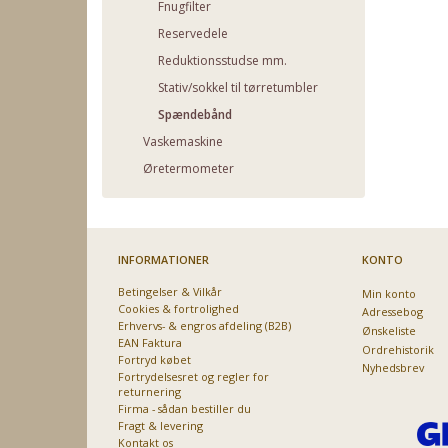
Fnugfilter
Reservedele
Reduktionsstudse mm.
Stativ/sokkel til tørretumbler
Spændebånd
Vaskemaskine
Øretermometer
INFORMATIONER
KONTO
Betingelser & Vilkår
Min konto
Cookies & fortrolighed
Adressebog
Erhvervs- & engros afdeling (B2B)
Ønskeliste
EAN Faktura
Ordrehistorik
Fortryd købet
Nyhedsbrev
Fortrydelsesret og regler for
returnering
Firma - sådan bestiller du
Fragt & levering
Kontakt os