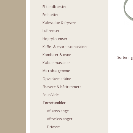
El-tandbørster
Emhætter
Køleskabe & frysere
Luftrenser
Højtryksrenser
Kaffe- & espressomaskiner
Komfurer & ovne
Sortering
Køkkenmaskiner
Microbølgeovne
Opvaskemaskine
Shavere & hårtrimmere
Sous Vide
Tørretumbler
Afløbsslange
Aftræksslanger
Drivrem