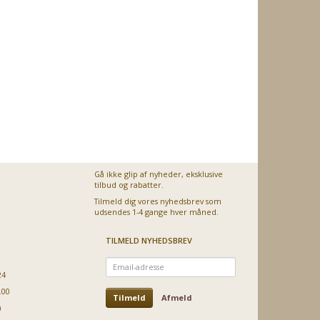
Gå ikke glip af nyheder, eksklusive
tilbud og rabatter.
Tilmeld dig vores nyhedsbrev som
udsendes 1-4 gange hver måned.
TILMELD NYHEDSBREV
Email-
adresse
24
.00
Tilmeld
Afmeld
0