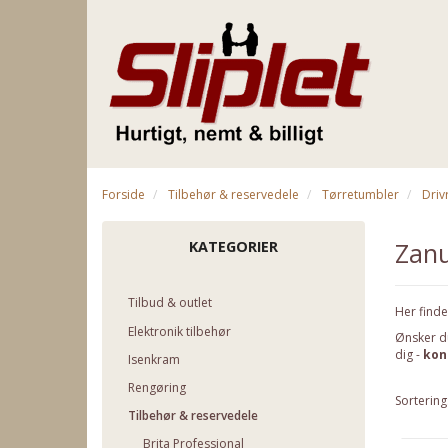
Forside
Tilbehør & reservedele
Tørretumbler
Dri
Zanu
KATEGORIER
Tilbud & outlet
Her finde
Elektronik tilbehør
Ønsker du
dig -
kon
Isenkram
Rengøring
Sortering
Tilbehør & reservedele
Brita Professional