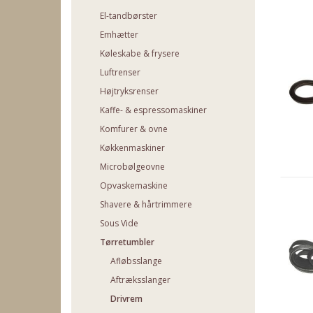
El-tandbørster
Emhætter
Køleskabe & frysere
Luftrenser
Højtryksrenser
Kaffe- & espressomaskiner
Komfurer & ovne
Køkkenmaskiner
Microbølgeovne
Opvaskemaskine
Shavere & hårtrimmere
Sous Vide
Tørretumbler
Afløbsslange
Aftræksslanger
Drivrem