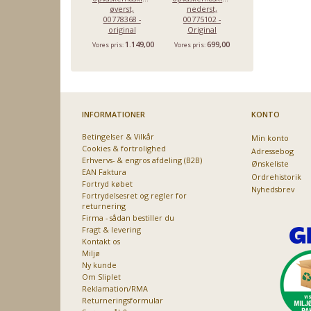
øverst,
nederst,
nederst
00778368 -
00775102 -
20002125 –
original
Original
Original
1.149,00
699,00
799,00
Vores pris:
Vores pris:
Vores pris:
INFORMATIONER
KONTO
Betingelser & Vilkår
Min konto
Cookies & fortrolighed
Adressebog
Erhvervs- & engros afdeling (B2B)
Ønskeliste
EAN Faktura
Ordrehistorik
Fortryd købet
Nyhedsbrev
Fortrydelsesret og regler for
returnering
Firma - sådan bestiller du
Fragt & levering
Kontakt os
Miljø
Ny kunde
Om Sliplet
Reklamation/RMA
Returneringsformular