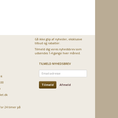
20003238
00778366, til
nederst,
00772113,
Bosch
00773587 –
Bosch
opvaskemaskine
original
,95
1.499,00
899,95
999,00
1.
Vores pris:
Vores pris:
Vores pris:
Vores pris:
Gå ikke glip af nyheder, eksklusive
tilbud og rabatter.
Tilmeld dig vores nyhedsbrev som
udsendes 1-4 gange hver måned.
TILMELD NYHEDSBREV
Email-
adresse
24
.00
Tilmeld
Afmeld
0
let.dk
for 24 timer på