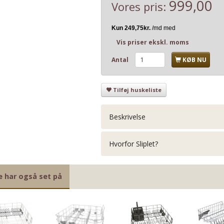
999,00
Vores pris:
Vis priser ekskl. moms
Antal
KØB NU
Tilføj huskeliste
Beskrivelse
Hvorfor Sliplet?
e har også set på