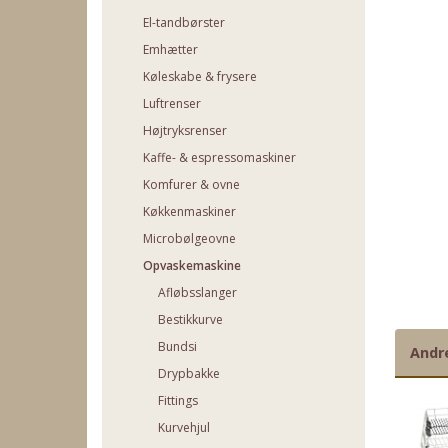
El-tandbørster
Emhætter
Køleskabe & frysere
Luftrenser
Højtryksrenser
Kaffe- & espressomaskiner
Komfurer & ovne
Køkkenmaskiner
Microbølgeovne
Opvaskemaskine
Afløbsslanger
Bestikkurve
Bundsi
Andr
Drypbakke
Fittings
Kurvehjul