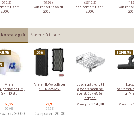
(1079.2)
(79.96)
(2319.2)
(11.
ntefrit op til
Køb rentefrit op til
Køb rentefrit op til
Køb rentef
2000,-
2000,-
2000,-
200
 købte også
Varer på tilbud
PULÆR
-20%
POPULÆR
0%
Miele
Miele HEPA/kulfilter
Bosch trådkurv til
Luks
sugerposer FJM,
til S4/S5/S6/S8
opvaskemaskine,
parketmun
GN - 10 stk
øverst, 00778368 -
til Mi
original
69,95
79,95
1.149,00
Vores pris:
Vores pris:
99,95
99,95
sparer:
30,00
Du sparer:
20,00