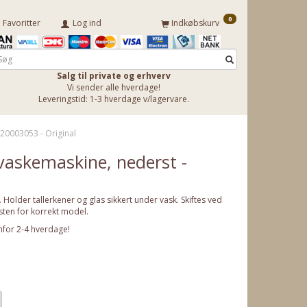
0
Favoritter
Log ind
Indkøbskurv
Salg til private og erhverv
Vi sender alle hverdage!
Leveringstid: 1-3 hverdage v/lagervare.
 20003053 - Original
pvaskemaskine, nederst -
 Holder tallerkener og glas sikkert under vask. Skiftes ved
isten for korrekt model.
nfor 2-4 hverdage!