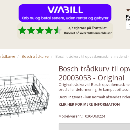
Trådkurve
Bosch trådkurve
Bosch trådkurv til opvaskemaskine, nederst -
Bosch trådkurv til o
20003053 - Original
Original trådkurv til Bosch opvaskemaskine.
brud eller deformering. Se kompatibilitetsl
Bestillingsvare - kan normalt afsendes inde
KLIK HER FOR MERE INFORMATION
Model/varenr.:
030-U69224