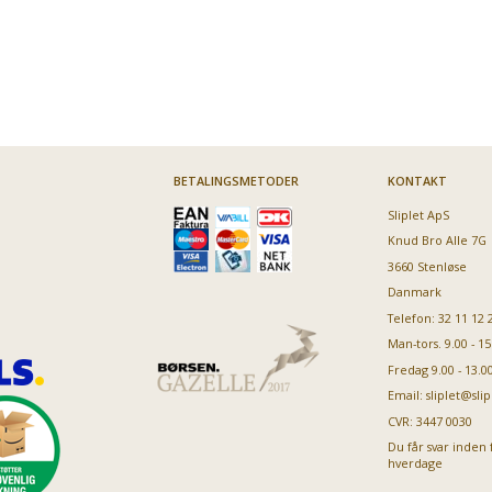
00770441, til
20006942, til
00686438, til
Øverst -
Bosch
Bosch
Bosch
00774191
opvaskemaskine
opvaskemaskine
opvaskemaskine
1.049,00
999,00
949,00
599
Vores pris:
Vores pris:
Vores pris:
Vores pris:
BETALINGSMETODER
KONTAKT
Sliplet ApS
Knud Bro Alle 7G
3660 Stenløse
Danmark
Telefon: 32 11 12 
Man-tors. 9.00 - 15
Fredag 9.00 - 13.0
Email:
sliplet@slip
CVR: 3447 0030
Du får svar inden 
hverdage