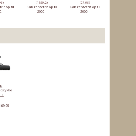
96)
(1159.2)
(27.96)
(37.56)
rit op til
Køb rentefrit op til
Køb rentefrit op til
Køb rentefrit o
0,-
2000,-
2000,-
2000,-
us
dstykke
ele
169,95