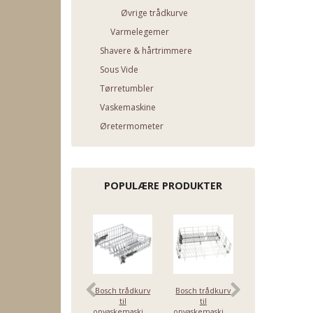
Øvrige trådkurve
Varmelegemer
Shavere & hårtrimmere
Sous Vide
Tørretumbler
Vaskemaskine
Øretermometer
POPULÆRE PRODUKTER
Bosch trådkurv
Bosch trådkurv
Bosch trådkurv
til
til
til
opvaskemaskine,
opvaskemaskine,
opvaskemaskine