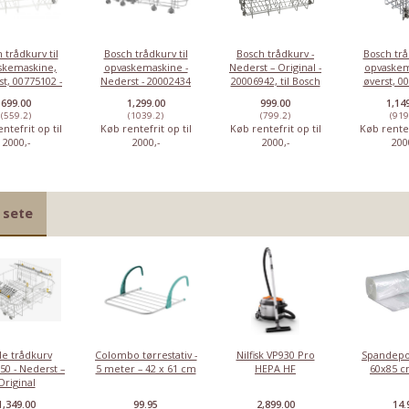
 trådkurv til
Bosch trådkurv til
Bosch trådkurv -
Bosch trå
skemaskine,
opvaskemaskine -
Nederst – Original -
opvaskem
t, 00775102 -
Nederst - 20002434
20006942, til Bosch
øverst, 0
Original
opvaskemaskine
orig
699.00
1,299.00
999.00
1,14
(559.2)
(1039.2)
(799.2)
(919
ntefrit op til
Køb rentefrit op til
Køb rentefrit op til
Køb rentef
2000,-
2000,-
2000,-
200
 sete
le trådkurv
Colombo tørrestativ -
Nilfisk VP930 Pro
Spandepo
50 - Nederst –
5 meter – 42 x 61 cm
HEPA HF
60x85 cm
Original
1,349.00
99.95
2,899.00
14.