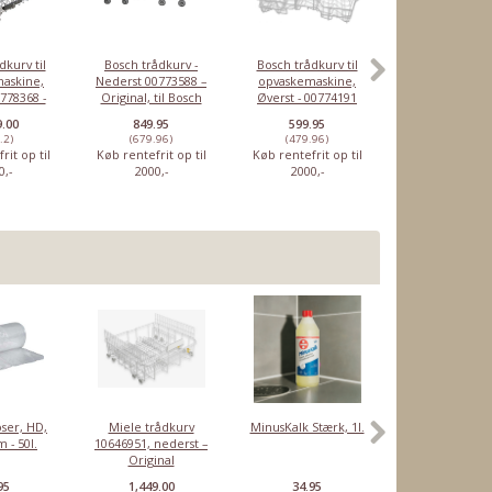
dkurv til
Bosch trådkurv -
Bosch trådkurv til
Bosch trådku
askine,
Nederst 00773588 –
opvaskemaskine,
Nederst – Origi
0778368 -
Original, til Bosch
Øverst - 00774191
20003238
inal
opvaskemaskine
9.00
849.95
599.95
1,499.00
.2)
(679.96)
(479.96)
(1199.2)
rit op til
Køb rentefrit op til
Køb rentefrit op til
Køb rentefrit o
0,-
2000,-
2000,-
2000,-
ser, HD,
Miele trådkurv
MinusKalk Stærk, 1l.
Rensetabletter
 - 50l.
10646951, nederst –
Sage
Original
espressomaski
10 stk
95
1,449.00
34.95
46.95