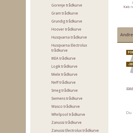
(79.96)
(37.56)
(39.96)
Gorenje trådkurve
b rentefrit op til
Køb rentefrit op til
Køb rentefrit op til
Køb re
2000,-
2000,-
2000,-
Gram trådkurve
Grundig trådkurve
Hoover trådkurve
Andre
Husqvarna trådkurve
Husqvarna Electrolux
trådkurve
PO
IKEA trådkurve
-3
Logik trådkurve
Miele trådkurve
Neff trådkurve
støv
Smeg trådkurve
Siemens trådkurve
Wasco trådkurve
Du 
Whirlpool trådkurve
Zanussi trådkurve
Zanussi Electrolux trådkurve