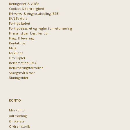
Betingelser & Vilkår
Cookies & fortrolighed
Erhvervs- & engros afdeling (B2B)
EAN Faktura
Fortryd købet
Fortrydelsesret og regler for returnering
Firma - sådan bestiller du
Fragt & levering
Kontakt os
Miljø
Ny kunde
Om Sliplet
Reklamation/RMA
Returneringsformular
Spørgsmål & svar
Åbningstider
KONTO
Min konto
Adressebog
Ønskeliste
Ordrehistorik