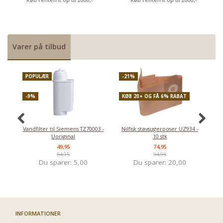
Varer på tilbud
POPULÆR
-21%
P
-9%
KØB 20+ OG FÅ 6% RABAT
-
Vandfilter til Siemens TZ70003 -
Nilfisk støvsugerposer UZ934 -
Uoriginal
10 stk
49,95
74,95
54,95
94,95
Du sparer:
5,00
Du sparer:
20,00
INFORMATIONER