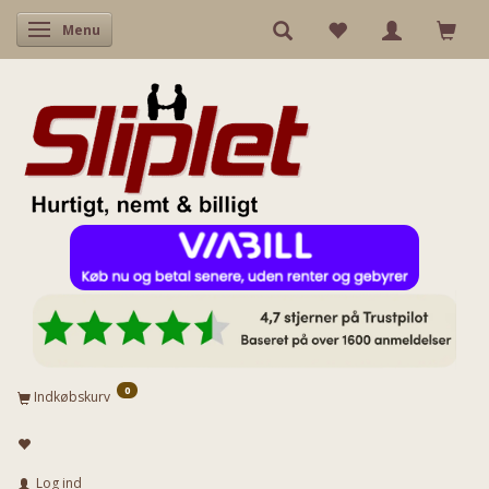
Skifte navigation
Menu
0
Indkøbskurv
Log ind