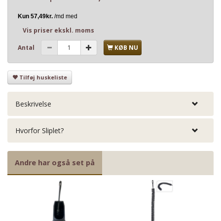
Vis priser ekskl. moms
Antal
KØB NU
Tilføj huskeliste
Beskrivelse
Hvorfor Sliplet?
Andre har også set på