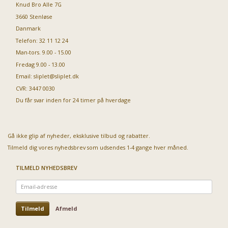
Knud Bro Alle 7G
3660 Stenløse
Danmark
Telefon: 32 11 12 24
Man-tors. 9.00 - 15.00
Fredag 9.00 - 13.00
Email:
sliplet@sliplet.dk
CVR: 3447 0030
Du får svar inden for 24 timer på hverdage
Gå ikke glip af nyheder, eksklusive tilbud og rabatter.
Tilmeld dig vores nyhedsbrev som udsendes 1-4 gange hver måned.
TILMELD NYHEDSBREV
Email-
adresse
Tilmeld
Afmeld