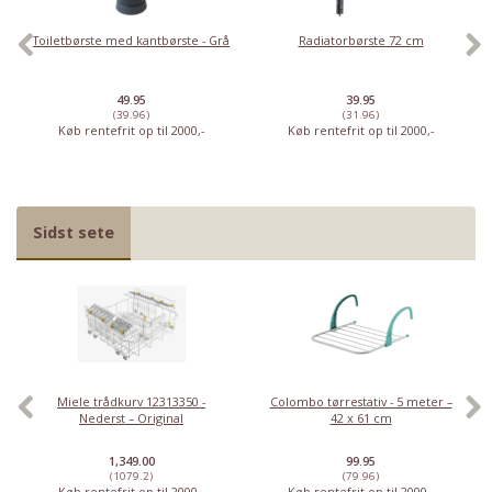
Toiletbørste med kantbørste - Grå
Radiatorbørste 72 cm
49.95
39.95
(39.96)
(31.96)
Køb rentefrit op til 2000,-
Køb rentefrit op til 2000,-
Sidst sete
Miele trådkurv 12313350 -
Colombo tørrestativ - 5 meter –
Nederst – Original
42 x 61 cm
1,349.00
99.95
(1079.2)
(79.96)
Køb rentefrit op til 2000,-
Køb rentefrit op til 2000,-