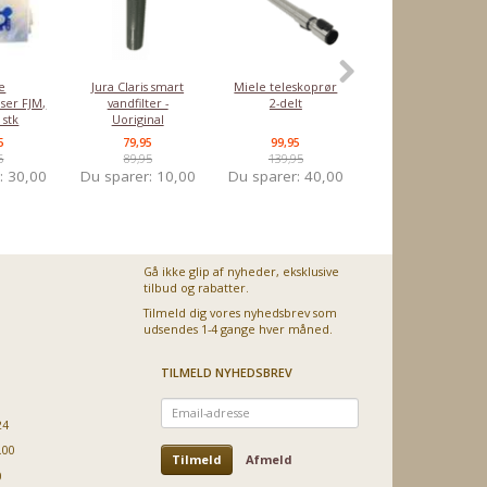
-5%
e
Jura Claris smart
Miele teleskoprør
Nilfisk GD930 HEP
ser FJM,
vandfilter -
2-delt
filter
 stk
Uoriginal
5
79,95
99,95
379,00
5
89,95
139,95
399,00
r:
30,00
Du sparer:
10,00
Du sparer:
40,00
Du sparer:
20,0
Gå ikke glip af nyheder, eksklusive
tilbud og rabatter.
Tilmeld dig vores nyhedsbrev som
udsendes 1-4 gange hver måned.
TILMELD NYHEDSBREV
Email-
adresse
24
.00
Tilmeld
Afmeld
0