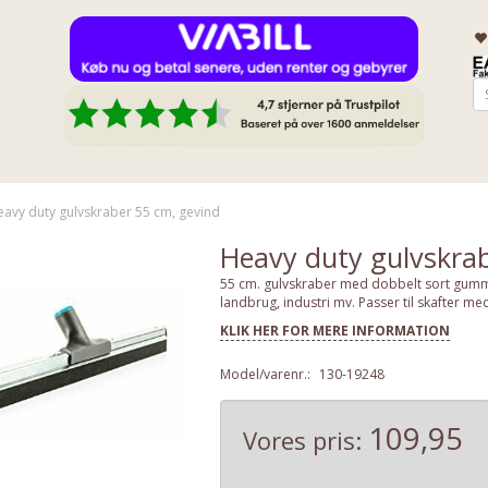
avy duty gulvskraber 55 cm, gevind
Heavy duty gulvskra
55 cm. gulvskraber med dobbelt sort gummi. 
landbrug, industri mv. Passer til skafter me
KLIK HER FOR MERE INFORMATION
Model/varenr.:
130-19248
109,95
Vores pris: