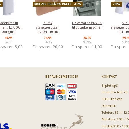
%
KØB 20+ OG FÅ 6% RABAT
-11%
-30%
Vandfilter til
Nilfisk
Universal bestikkurv
Miel
mens TZ70003 -
støvsugerposer
til opvaskemaskiner
støvsugerpo
Uoriginal
UZ934 - 10 stk
GN - 10
49,95
74,95
88,95
69,9
54,95
94,95
99,95
99,9
 sparer:
5,00
Du sparer:
20,00
Du sparer:
11,00
Du spare
BETALINGSMETODER
KONTAKT
Sliplet ApS
Knud Bro Alle 7G
3660 Stenløse
Danmark
Telefon: 32 11 12 
Man-tors. 9.00 - 15
Fredag 9.00 - 13.0