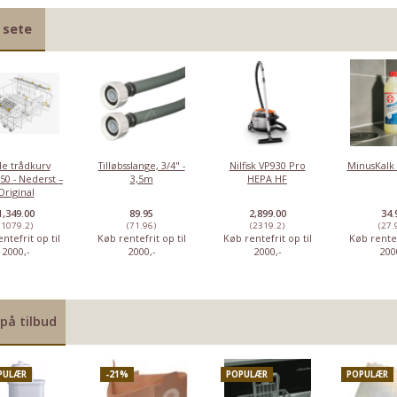
 sete
le trådkurv
Tilløbsslange, 3/4" -
Nilfisk VP930 Pro
MinusKalk 
50 - Nederst –
3,5m
HEPA HF
Original
1,349.00
89.95
2,899.00
34.
(1079.2)
(71.96)
(2319.2)
(27.
ntefrit op til
Køb rentefrit op til
Køb rentefrit op til
Køb rentef
2000,-
2000,-
2000,-
200
på tilbud
PULÆR
-21%
POPULÆR
POPULÆR