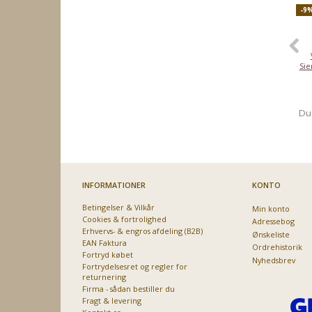
-9
Sie
Du
INFORMATIONER
KONTO
Betingelser & Vilkår
Min konto
Cookies & fortrolighed
Adressebog
Erhvervs- & engros afdeling (B2B)
Ønskeliste
EAN Faktura
Ordrehistorik
Fortryd købet
Nyhedsbrev
Fortrydelsesret og regler for
returnering
Firma - sådan bestiller du
Fragt & levering