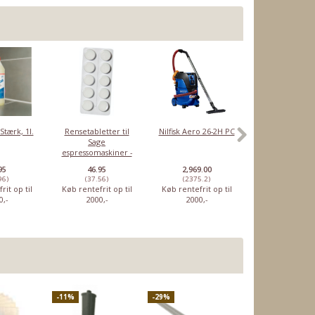
Stærk, 1l.
Rensetabletter til
Nilfisk Aero 26-2H PC
Miele trådk
Sage
10646951, nede
espressomaskiner -
Original
10 stk
95
46.95
2,969.00
1,449.00
96)
(37.56)
(2375.2)
(1159.2)
rit op til
Køb rentefrit op til
Køb rentefrit op til
Køb rentefrit o
0,-
2000,-
2000,-
2000,-
-11%
-29%
POPULÆR