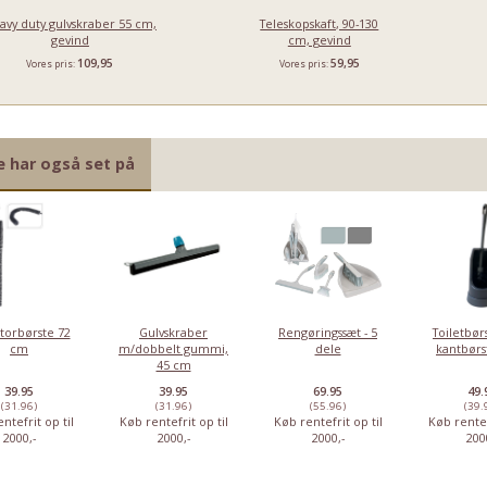
avy duty gulvskraber 55 cm,
Teleskopskaft, 90-130
gevind
cm, gevind
109,95
59,95
Vores pris:
Vores pris:
e har også set på
 10% RABAT
Baderumsskraber
Sweepa
Badrumsskraber,
Opvaskebørs
e
- 34 cm
gummikost
25 cm
hestehårsmix
torbørste 72
Gulvskraber
Rengøringssæt - 5
Toiletbø
100%
cm
m/dobbelt gummi,
dele
kantbørs
genanvend
45 cm
materiale
39.95
39.95
69.95
49.
59,95
79,95
89,95
14,
Vores pris:
Vores pris:
Vores pris:
Vores pris:
(31.96)
(31.96)
(55.96)
(39.
ntefrit op til
Køb rentefrit op til
Køb rentefrit op til
Køb rentef
2000,-
2000,-
2000,-
200