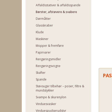
Affaldsstativer & affaldsspande
Børster, afstøvere & svabere
Dørmåtter
Glasskraber
Klude
Maskiner
Mopper & fremføre
Papirvarer
Rengøringsmidler
Rengøringsvogne
Skafter
PAS
Spande
Støvsuger tilbehør – poser, filtre &
mundstykker
Svampe & skurenylon
Vinduesvasker
Vinduespudserudstyr