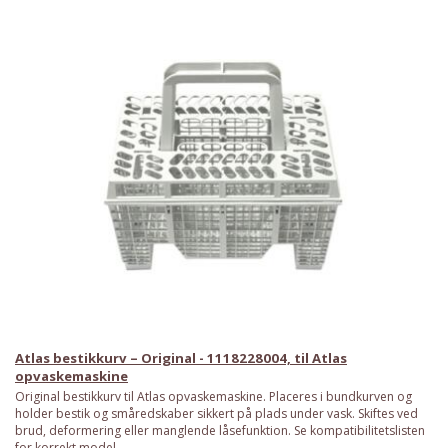
Atlas bestikkurv – Original - 1118228004, til Atlas
opvaskemaskine
Original bestikkurv til Atlas opvaskemaskine. Placeres i bundkurven og
holder bestik og småredskaber sikkert på plads under vask. Skiftes ved
brud, deformering eller manglende låsefunktion. Se kompatibilitetslisten
for korrekt model.