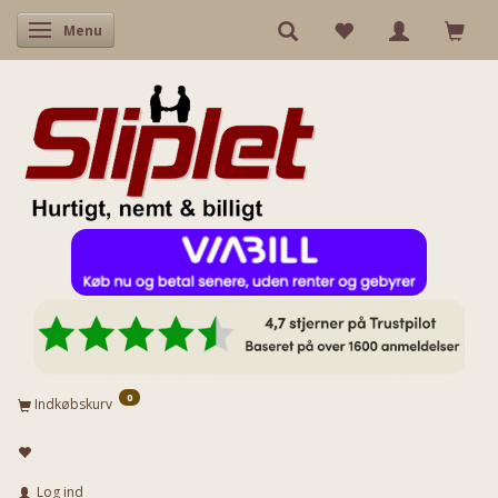
Skifte navigation
Menu
0
Indkøbskurv
Log ind