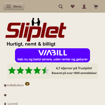
Skifte navigation
Menu
0
Indkøbskurv
Log ind