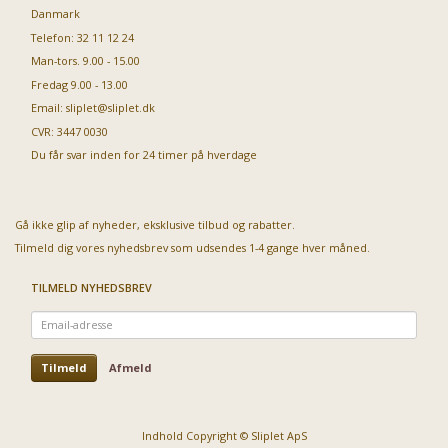
Danmark
Telefon: 32 11 12 24
Man-tors. 9.00 - 15.00
Fredag 9.00 - 13.00
Email:
sliplet@sliplet.dk
CVR: 3447 0030
Du får svar inden for 24 timer på hverdage
Gå ikke glip af nyheder, eksklusive tilbud og rabatter.
Tilmeld dig vores nyhedsbrev som udsendes 1-4 gange hver måned.
TILMELD NYHEDSBREV
Email-
adresse
Tilmeld
Afmeld
Indhold Copyright © Sliplet ApS