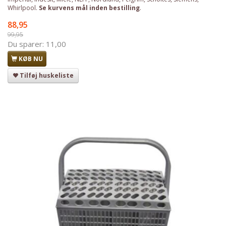
Whirlpool.
Se kurvens mål inden bestilling
.
88,95
99,95
Du sparer:
11,00
KØB NU
Tilføj huskeliste