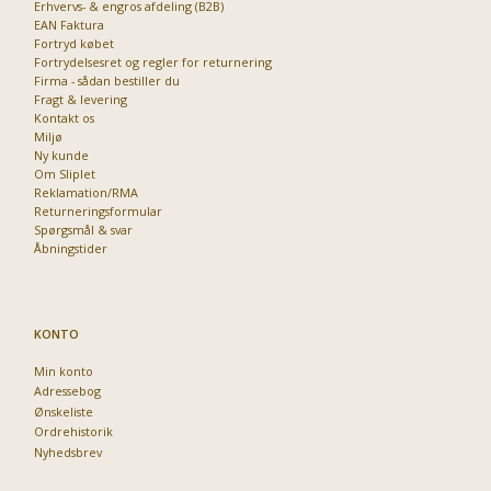
Erhvervs- & engros afdeling (B2B)
EAN Faktura
Fortryd købet
Fortrydelsesret og regler for returnering
Firma - sådan bestiller du
Fragt & levering
Kontakt os
Miljø
Ny kunde
Om Sliplet
Reklamation/RMA
Returneringsformular
Spørgsmål & svar
Åbningstider
KONTO
Min konto
Adressebog
Ønskeliste
Ordrehistorik
Nyhedsbrev