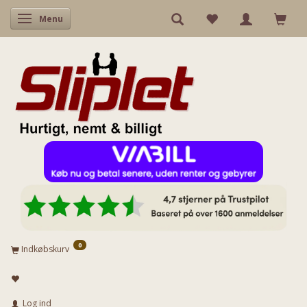
Skifte navigation
Menu
0
Indkøbskurv
Log ind