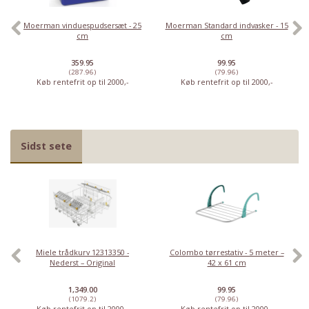
Moerman vinduespudsersæt - 25
Moerman Standard indvasker - 15
cm
cm
359.95
99.95
(287.96)
(79.96)
Køb rentefrit op til 2000,-
Køb rentefrit op til 2000,-
Sidst sete
Miele trådkurv 12313350 -
Colombo tørrestativ - 5 meter –
Nederst – Original
42 x 61 cm
1,349.00
99.95
(1079.2)
(79.96)
Køb rentefrit op til 2000,-
Køb rentefrit op til 2000,-