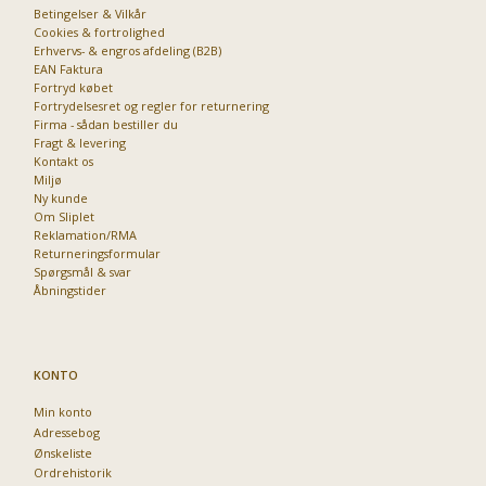
Betingelser & Vilkår
Cookies & fortrolighed
Erhvervs- & engros afdeling (B2B)
Priser fra kun 29,95
EAN Faktura
Fortryd købet
Fortrydelsesret og regler for returnering
Firma - sådan bestiller du
Fragt & levering
Kontakt os
Miljø
Ny kunde
Om Sliplet
Reklamation/RMA
Returneringsformular
Spørgsmål & svar
Åbningstider
KONTO
Min konto
Adressebog
Ønskeliste
Ordrehistorik