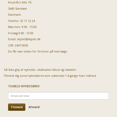
Knud Bro Alle 7G
3660 Stenløse
Danmark
Telefon: 32 11 12 24
Man-tors. 9.00 - 15.00
Fredag 9.00 - 13.00
Email:
sliplet@sliplet.dk
CVR: 3447 0030
Du får svar inden for 24 timer på hverdage
Gå ikke glip af nyheder, eksklusive tilbud og rabatter.
Tilmeld dig vores nyhedsbrev som udsendes 1-4 gange hver måned.
TILMELD NYHEDSBREV
Email-
adresse
Tilmeld
Afmeld