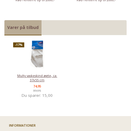
Varer på tilbud
-17%
Multy vaskeskind ægte, ca.
37x55 cm
74,95
89,95
Du sparer:
15,00
INFORMATIONER