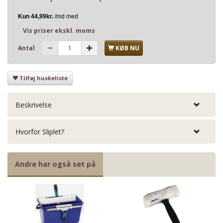
Vis priser ekskl. moms
Antal
KØB NU
Tilføj huskeliste
Beskrivelse
Hvorfor Sliplet?
Andre har også set på