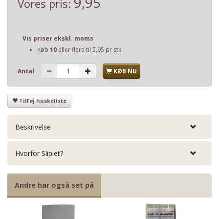
9,95
Vores pris:
Vis priser ekskl. moms
Køb
10
eller flere til
5,95
pr stk.
Antal
KØB NU
Tilføj huskeliste
Beskrivelse
Hvorfor Sliplet?
Andre har også set på