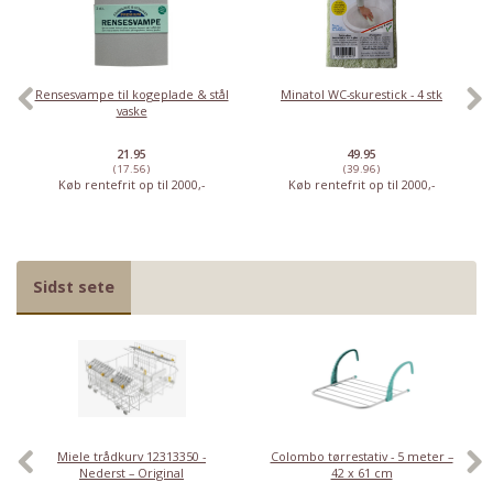
Rensesvampe til kogeplade & stål
Minatol WC-skurestick - 4 stk
vaske
21.95
49.95
(17.56)
(39.96)
Køb rentefrit op til 2000,-
Køb rentefrit op til 2000,-
Sidst sete
Miele trådkurv 12313350 -
Colombo tørrestativ - 5 meter –
Nederst – Original
42 x 61 cm