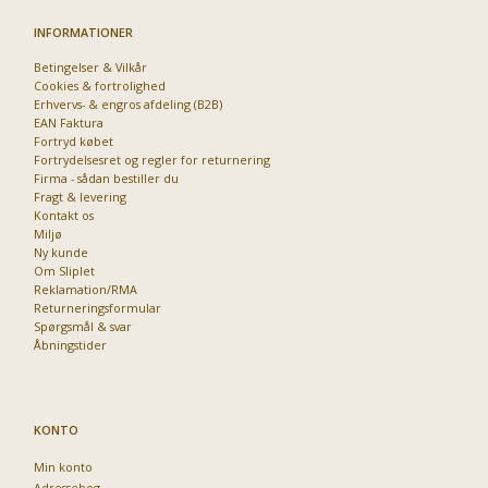
Har du det også varmt?
INFORMATIONER
Stort udvalg i ventilatorer
Betingelser & Vilkår
Priser fra kun 29,95
Cookies & fortrolighed
Erhvervs- & engros afdeling (B2B)
EAN Faktura
Se dem nu
Fortryd købet
Fortrydelsesret og regler for returnering
Firma - sådan bestiller du
Fragt & levering
Kontakt os
Miljø
Ny kunde
Om Sliplet
Reklamation/RMA
Returneringsformular
Spørgsmål & svar
Åbningstider
KONTO
Min konto
Adressebog