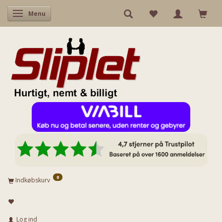
Skifte navigation
Menu
0
Indkøbskurv
Log ind