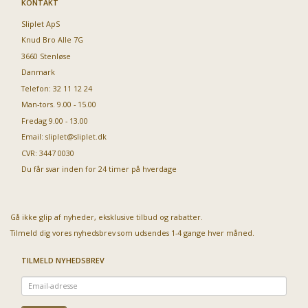
KONTAKT
Sliplet ApS
Knud Bro Alle 7G
3660 Stenløse
Danmark
Telefon: 32 11 12 24
Man-tors. 9.00 - 15.00
Fredag 9.00 - 13.00
Email:
sliplet@sliplet.dk
CVR: 3447 0030
Du får svar inden for 24 timer på hverdage
Gå ikke glip af nyheder, eksklusive tilbud og rabatter.
Tilmeld dig vores nyhedsbrev som udsendes 1-4 gange hver måned.
TILMELD NYHEDSBREV
Email-
adresse