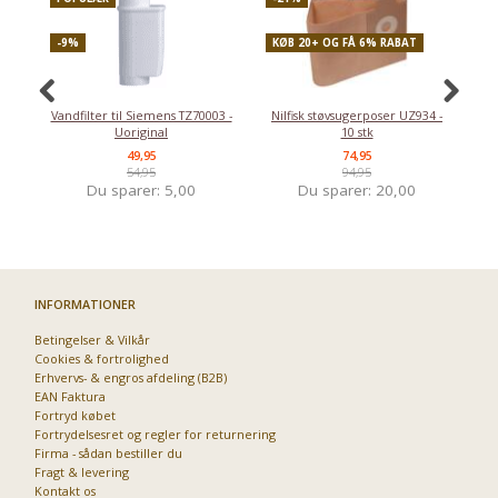
-9%
KØB 20+ OG FÅ 6% RABAT
-
Vandfilter til Siemens TZ70003 -
Nilfisk støvsugerposer UZ934 -
Uoriginal
10 stk
49,95
74,95
54,95
94,95
Du sparer:
5,00
Du sparer:
20,00
INFORMATIONER
Betingelser & Vilkår
Cookies & fortrolighed
Erhvervs- & engros afdeling (B2B)
EAN Faktura
Fortryd købet
Fortrydelsesret og regler for returnering
Firma - sådan bestiller du
Fragt & levering
Kontakt os