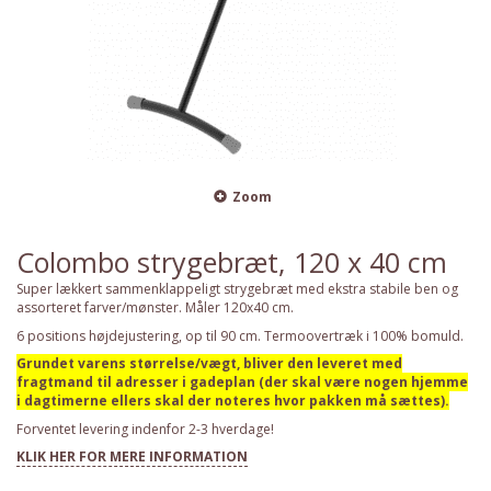
Zoom
Colombo strygebræt, 120 x 40 cm
Super lækkert sammenklappeligt strygebræt med ekstra stabile ben og
assorteret farver/mønster. Måler 120x40 cm.
6 positions højdejustering, op til 90 cm. Termoovertræk i 100% bomuld.
Grundet varens størrelse/vægt, bliver den leveret med
fragtmand til adresser i gadeplan (der skal være nogen hjemme
i dagtimerne ellers skal der noteres hvor pakken må sættes).
Forventet levering indenfor 2-3 hverdage!
KLIK HER FOR MERE INFORMATION