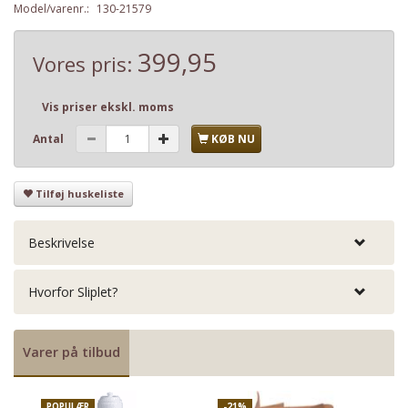
Model/varenr.:
130-21579
399,95
Vores pris:
Vis priser ekskl. moms
Antal
KØB NU
Tilføj huskeliste
Beskrivelse
Hvorfor Sliplet?
Varer på tilbud
POPULÆR
-21%
P