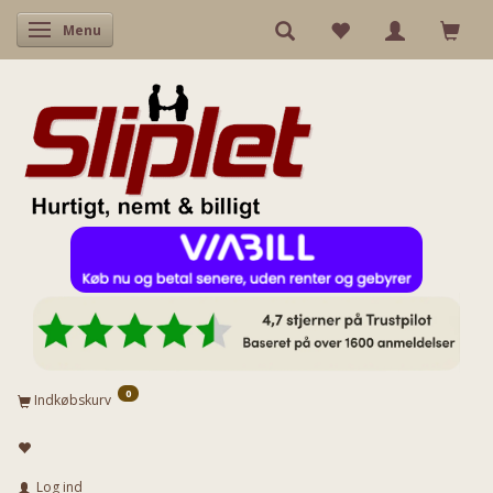
Skifte navigation
Menu
0
Indkøbskurv
Log ind