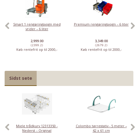
Smart 1 rengøringsvogn med
Premium rengøringsvogn – 6 liter
vrider – 6 liter
2,999.00
3,349.00
(2399.2)
(2679.2)
Køb rentefrit op til 2000,-
Køb rentefrit op til 2000,-
Sidst sete
Miele trådkurv 12313350 -
Colombo tørrestativ - 5 meter –
Nederst – Original
42 x 61 cm