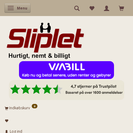
Skifte navigation
Menu
0
Indkøbskurv
Log ind