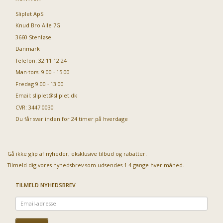
Sliplet ApS
Knud Bro Alle 7G
3660 Stenløse
Danmark
Telefon: 32 11 12 24
Man-tors. 9.00 - 15.00
Fredag 9.00 - 13.00
Email:
sliplet@sliplet.dk
CVR: 3447 0030
Du får svar inden for 24 timer på hverdage
Gå ikke glip af nyheder, eksklusive tilbud og rabatter.
Tilmeld dig vores nyhedsbrev som udsendes 1-4 gange hver måned.
TILMELD NYHEDSBREV
Email-
adresse