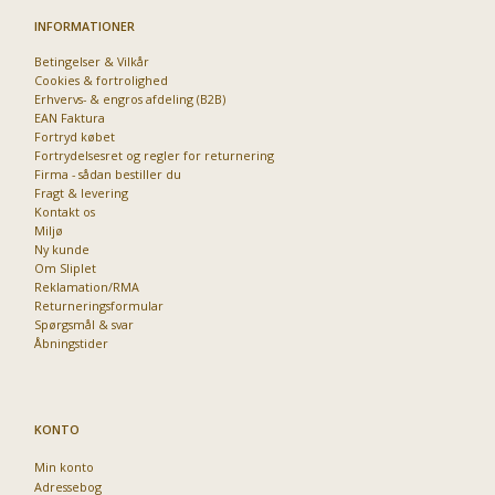
INFORMATIONER
Betingelser & Vilkår
Cookies & fortrolighed
Priser fra kun 29,95
Erhvervs- & engros afdeling (B2B)
EAN Faktura
Fortryd købet
Fortrydelsesret og regler for returnering
Firma - sådan bestiller du
Fragt & levering
Kontakt os
Miljø
Ny kunde
Om Sliplet
Reklamation/RMA
Returneringsformular
Spørgsmål & svar
Åbningstider
KONTO
Min konto
Adressebog