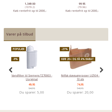
1,349.00
99.95
(1079.2)
(79.96)
Køb rentefrit op til 2000,-
Køb rentefrit op til 2000,-
Varer på tilbud
POPULÆR
-21%
P
-9%
KØB 20+ OG FÅ 6% RABAT
-
Vandfilter til Siemens TZ70003 -
Nilfisk støvsugerposer UZ934 -
Uoriginal
10 stk
49,95
74,95
54,95
94,95
Du sparer:
5,00
Du sparer:
20,00