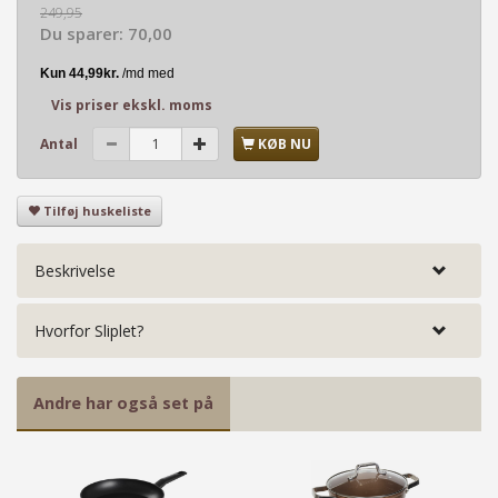
249,95
Du sparer:
70,00
Vis priser ekskl. moms
Antal
KØB NU
Tilføj huskeliste
Beskrivelse
Hvorfor Sliplet?
Andre har også set på