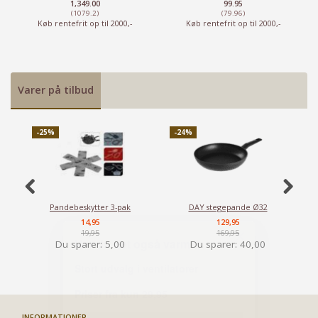
1,349.00
99.95
(1079.2)
(79.96)
Køb rentefrit op til 2000,-
Køb rentefrit op til 2000,-
Varer på tilbud
-25%
-24%
-
Pandebeskytter 3-pak
DAY stegepande Ø32
Ma
14,95
129,95
19,95
169,95
Du sparer:
5,00
Du sparer:
40,00
INFORMATIONER