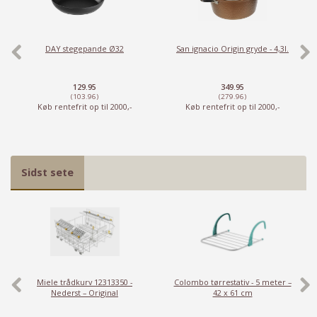
DAY stegepande Ø32
San ignacio Origin gryde - 4,3l.
129.95
349.95
(103.96)
(279.96)
Køb rentefrit op til 2000,-
Køb rentefrit op til 2000,-
Har du det også varmt?
Stort udvalg i ventilatorer
Sidst sete
Priser fra kun 29,95
Se dem nu
Miele trådkurv 12313350 -
Colombo tørrestativ - 5 meter –
Nederst – Original
42 x 61 cm