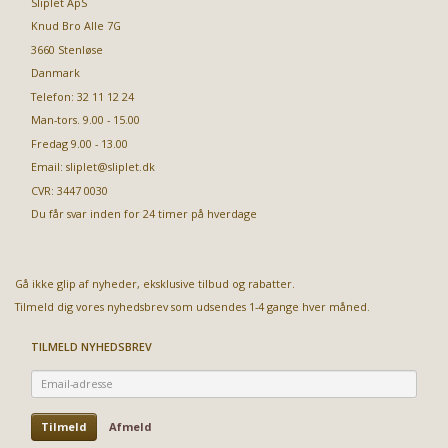
Sliplet ApS
Knud Bro Alle 7G
3660 Stenløse
Danmark
Telefon: 32 11 12 24
Man-tors. 9.00 - 15.00
Fredag 9.00 - 13.00
Email:
sliplet@sliplet.dk
CVR: 3447 0030
Du får svar inden for 24 timer på hverdage
Gå ikke glip af nyheder, eksklusive tilbud og rabatter.
Tilmeld dig vores nyhedsbrev som udsendes 1-4 gange hver måned.
TILMELD NYHEDSBREV
Email-
adresse
Tilmeld
Afmeld