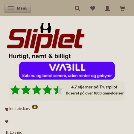
Skifte navigation
Menu
0
Indkøbskurv
Log ind