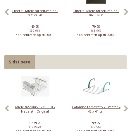
Filter til Miele tørretumbler -
Filter til Miele tørretumbler -
07070070
06057930
49.95
79.95
(39.96)
(63.96)
Køb rentefrit op til 2000,-
Køb rentefrit op til 2000,-
Sidst sete
Miele trådkurv 12313350 -
Colombo tørrestativ - 5 meter –
Nederst – Original
42 x 61 cm
1,349.00
99.95
(1079.2)
(79.96)
Køb rentefrit op til 2000,-
Køb rentefrit op til 2000,-