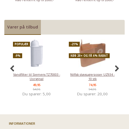
Varer på tilbud
POPULÆR
-21%
P
-9%
KØB 20+ OG FÅ 6% RABAT
-
Vandfilter til Siemens TZ70003 -
Nilfisk støvsugerposer UZ934 -
Uoriginal
10 stk
49,95
74,95
54,95
94,95
Du sparer:
5,00
Du sparer:
20,00
INFORMATIONER