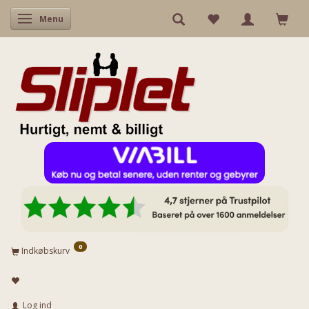
Skifte navigation
Menu
0
Indkøbskurv
Log ind