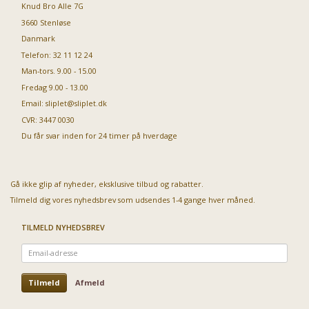
Knud Bro Alle 7G
3660 Stenløse
Danmark
Telefon: 32 11 12 24
Man-tors. 9.00 - 15.00
Fredag 9.00 - 13.00
Email:
sliplet@sliplet.dk
CVR: 3447 0030
Du får svar inden for 24 timer på hverdage
Gå ikke glip af nyheder, eksklusive tilbud og rabatter.
Tilmeld dig vores nyhedsbrev som udsendes 1-4 gange hver måned.
TILMELD NYHEDSBREV
Email-
adresse
Tilmeld
Afmeld