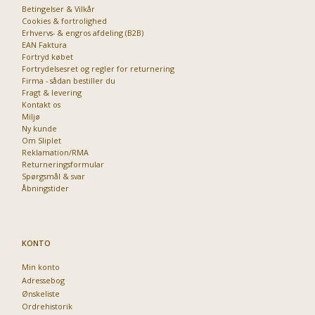
Betingelser & Vilkår
Cookies & fortrolighed
Erhvervs- & engros afdeling (B2B)
EAN Faktura
Fortryd købet
Fortrydelsesret og regler for returnering
Firma - sådan bestiller du
Fragt & levering
Kontakt os
Miljø
Ny kunde
Om Sliplet
Reklamation/RMA
Returneringsformular
Spørgsmål & svar
Åbningstider
KONTO
Min konto
Adressebog
Ønskeliste
Ordrehistorik